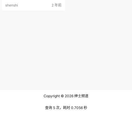
VIA] Vol.166 Maruemon 003 [ART
shenshi
2 年前
GRAVIA] Vol.179 Maruemon 004
[ARTGRAVIA] Vol.225 Maruemon
00…
Copyright © 2026
绅士频道
查询 5 次，耗时 0.7056 秒