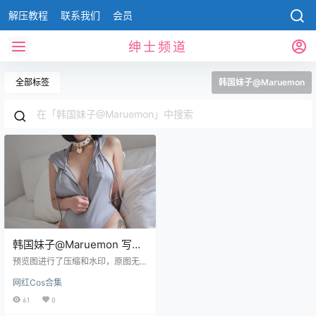
解压教程
联系我们
会员
绅士频道
全部标签
韩国妹子@Maruemon
韩国妹子@Maruemon 写真
合集[17套][持续更新]
预览图进行了压缩和水印，原图无
压缩，无本站水印。 2022.09.01日
网红Cos合集
更新2套，合集共17套 预览图 资源
目录 Maruemon 001 [ARTGRAVIA]
61
0
Vol.150 Maruemon 002 [ARTGRA