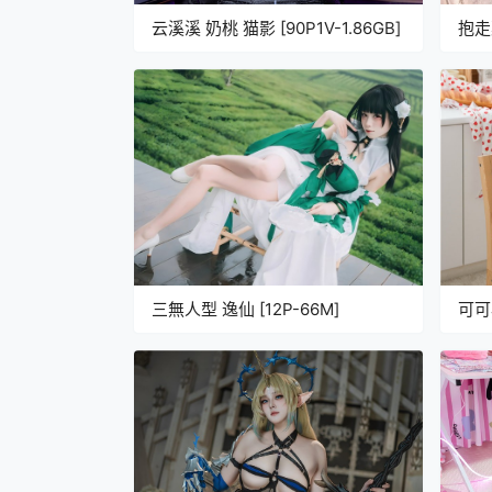
云溪溪 奶桃 猫影 [90P1V-1.86GB]
抱走
[14
三無人型 逸仙 [12P-66M]
可可
吗[7