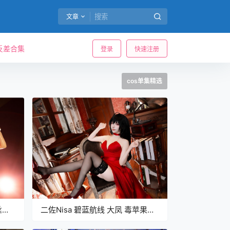
文章
反差合集
登录
快速注册
cos单集精选
丝
二佐Nisa 碧蓝航线 大凤 毒苹果
[32P-992MB]