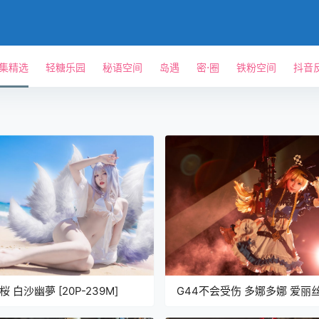
单集精选
轻糖乐园
秘语空间
岛遇
密⋅圈
铁粉空间
抖音
桜 白沙幽夢 [20P-239M]
G44不会受伤 多娜多娜 爱丽
[35P-406MB]