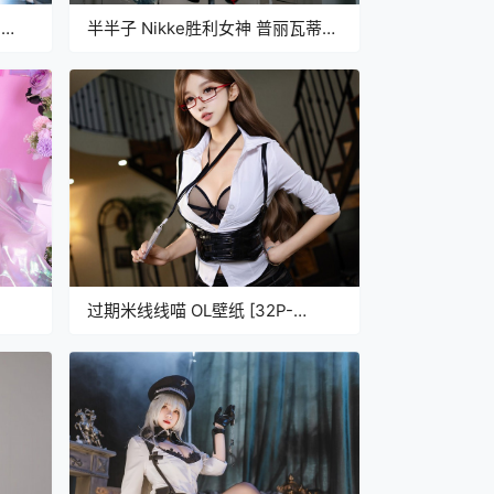
-
半半子 Nikke胜利女神 普丽瓦蒂
[58P5V-408MB]
过期米线线喵 OL壁纸 [32P-
163MB]