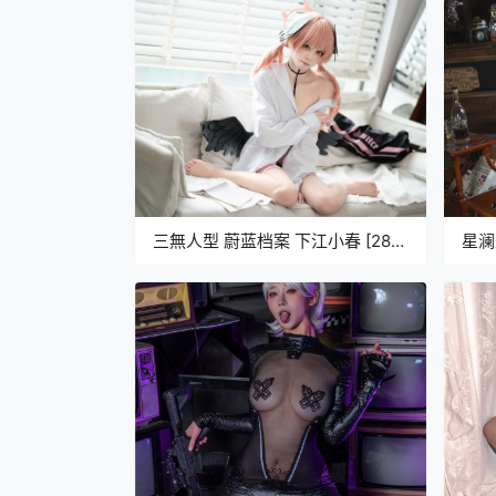
三無人型 蔚蓝档案 下江小春 [28P-
星澜
95M]
狱的吹