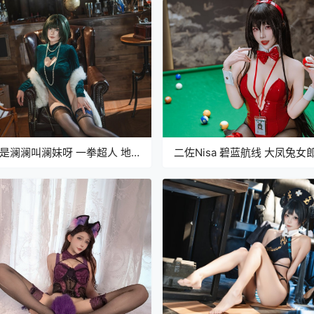
是澜澜叫澜妹呀 一拳超人 地
二佐Nisa 碧蓝航线 大凤兔女
雪[75P1V-926M]
[31P]