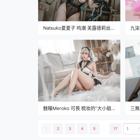
Natsuko夏夏子 鸣潮 芙露德莉丝
九柒
[107P-890M]
275
魅瞳Meroko 可畏 梳妆的“大小姐”
三無
[41P-537MB]
/
1
2
3
4
5
...
17