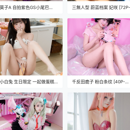
莫子A 自拍紫色GS小尾巴
三無人型 蔚蓝档案 妃咲 [72P
7P12V-2.07G]
388M]
小白兔 生日限定 一起做蛋糕
千反田鹿子 粉白条纹 [40P-
7P-626M]
803MB]