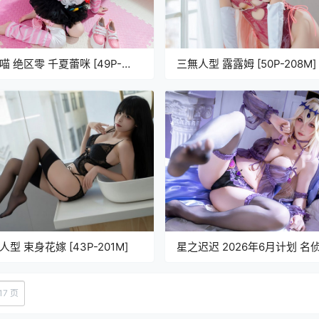
喵 绝区零 千夏蕾咪 [49P-
三無人型 露露姆 [50P-208M]
M]
人型 束身花嫁 [43P-201M]
星之迟迟 2026年6月计划 名
光之美少女 森亚露露卡原皮+
[123P-438M]
17 页