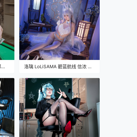
郎
洛璃 LoLiSAMA 碧蓝航线 信浓 相
融一梦 [90P-1.29GB]