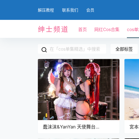
解压教程
联系我们
会员
绅士频道
首页
网红Cos合集
cos
全部标签
蠢沫沫&YanYan 天使舞台
宮本
[108P1V-2GB]