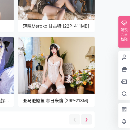
魅瞳Meroko 甘古特 [22P-411MB]
解锁
会员
权限
侦探
亚马逊鲶鱼 春日来信 [29P-213M]
同人
❮
❯