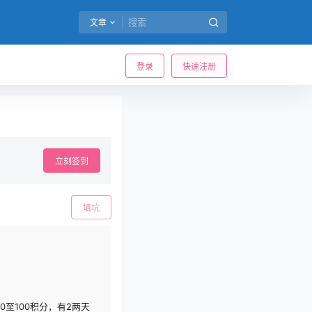
文章
登录
快速注册
立刻签到
填坑
至100积分，有2两天