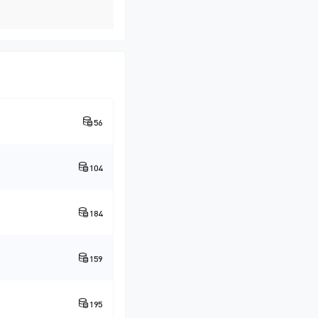
56
104
184
159
195