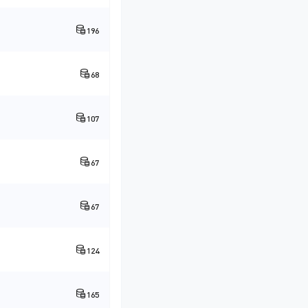
196
68
107
67
67
124
165