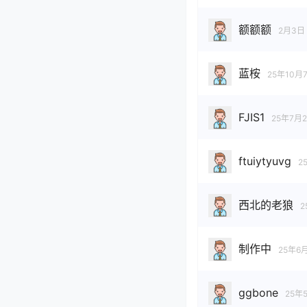
额额额
2月3日
蓝桉
25年10月
FJIS1
25年7月
ftuiytyuvg
2
西北的老狼
2
制作中
25年6
ggbone
25年