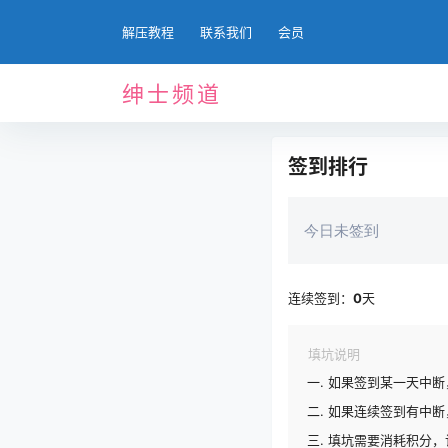
解压教程
联系我们
会员
绅士频道
签到排行
今日未签到
连续签到：
0
天
填坑说明
如果签到某一天中断
如果连续签到有中断
填坑需要消耗积分，