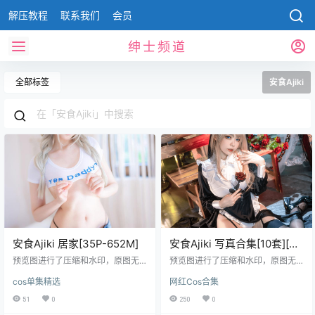
解压教程
联系我们
会员
绅士频道
全部标签
安食Ajiki
安食Ajiki 居家[35P-652M]
安食Ajiki 写真合集[10套][持
续更新]
预览图进行了压缩和水印，原图无
预览图进行了压缩和水印，原图无
压缩，无本站水印。 安食Ajiki：以
压缩，无本站水印。 2024.08.06日
cos单集精选
网红Cos合集
细腻还原诠释角色灵魂的coser 安食
更新1套，合集共10套 预览图 资源
Ajiki是国内cosplay领域备受关注的
目录 安食Ajiki NO.001 风纪委员 [4
51
0
250
0
创作者，其作品以对角色的深刻理
7P-629MB] 安食Ajiki NO.002 黄豆