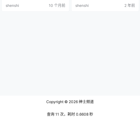
解和精准还原著称。通过安食ajiki微
粉 [40P-745MB] 安食Ajiki NO.003
shenshi
10 个月前
shenshi
2 年前
博可以观察到，这位博主擅长从角
修女 [25P-998MB] 安食Ajiki NO.0
色背景、性格特征到服装道具进行
04 死之宫环奈 [37P-375MB] 安食
全面剖析，在保持原作精髓的同时
Ajiki NO.005 笨拙…
融入个人风格。她的cosplay作品覆
盖动漫、游戏等多个领域，尤其擅
长通过微表情和肢体语言展…
Copyright © 2026
绅士频道
查询 11 次，耗时 0.6608 秒