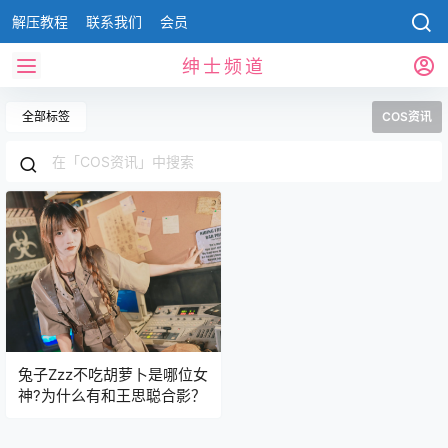
解压教程
联系我们
会员
绅士频道
全部标签
COS资讯
兔子Zzz不吃胡萝卜是哪位女
神?为什么有和王思聪合影？