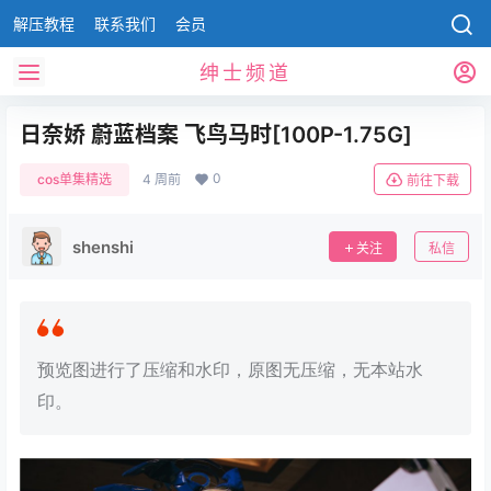
解压教程
联系我们
会员
绅士频道
日奈娇 蔚蓝档案 飞鸟马时[100P-1.75G]
0
cos单集精选
4 周前
前往下载
shenshi
关注
私信
预览图进行了压缩和水印，原图无压缩，无本站水
印。