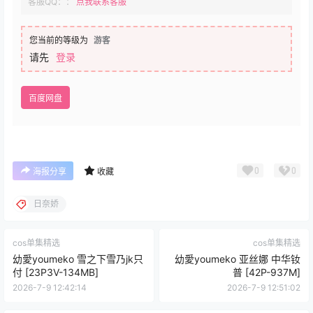
客服QQ：：
点我联系客服
您当前的等级为
游客
请先
登录
百度网盘
0
0
海报分享
收藏
日奈娇
cos单集精选
cos单集精选
幼愛youmeko 雪之下雪乃jk只
幼愛youmeko 亚丝娜 中华钕
付 [23P3V-134MB]
普 [42P-937M]
2026-7-9 12:42:14
2026-7-9 12:51:02