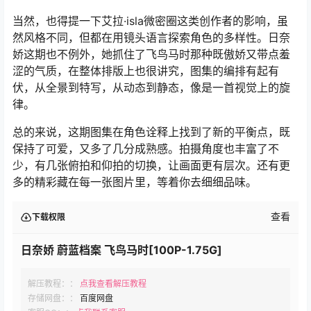
当然，也得提一下艾拉·isla微密圈这类创作者的影响，虽
然风格不同，但都在用镜头语言探索角色的多样性。日奈
娇这期也不例外，她抓住了飞鸟马时那种既傲娇又带点羞
涩的气质，在整体排版上也很讲究，图集的编排有起有
伏，从全景到特写，从动态到静态，像是一首视觉上的旋
律。
总的来说，这期图集在角色诠释上找到了新的平衡点，既
保持了可爱，又多了几分成熟感。拍摄角度也丰富了不
少，有几张俯拍和仰拍的切换，让画面更有层次。还有更
多的精彩藏在每一张图片里，等着你去细细品味。
查看
下载权限
日奈娇 蔚蓝档案 飞鸟马时[100P-1.75G]
解压教程：：
点我查看解压教程
存储网盘：：
百度网盘