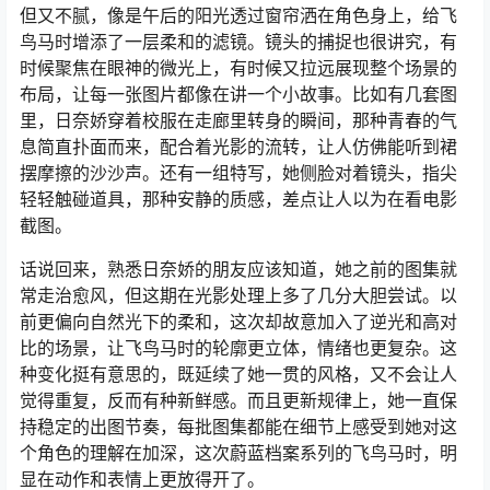
但又不腻，像是午后的阳光透过窗帘洒在角色身上，给飞
鸟马时增添了一层柔和的滤镜。镜头的捕捉也很讲究，有
时候聚焦在眼神的微光上，有时候又拉远展现整个场景的
布局，让每一张图片都像在讲一个小故事。比如有几套图
里，日奈娇穿着校服在走廊里转身的瞬间，那种青春的气
息简直扑面而来，配合着光影的流转，让人仿佛能听到裙
摆摩擦的沙沙声。还有一组特写，她侧脸对着镜头，指尖
轻轻触碰道具，那种安静的质感，差点让人以为在看电影
截图。
话说回来，熟悉日奈娇的朋友应该知道，她之前的图集就
常走治愈风，但这期在光影处理上多了几分大胆尝试。以
前更偏向自然光下的柔和，这次却故意加入了逆光和高对
比的场景，让飞鸟马时的轮廓更立体，情绪也更复杂。这
种变化挺有意思的，既延续了她一贯的风格，又不会让人
觉得重复，反而有种新鲜感。而且更新规律上，她一直保
持稳定的出图节奏，每批图集都能在细节上感受到她对这
个角色的理解在加深，这次蔚蓝档案系列的飞鸟马时，明
显在动作和表情上更放得开了。