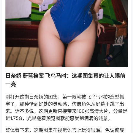
日奈娇 蔚蓝档案 飞鸟马时：这期图集真的让人眼前
一亮
刚打开这期日奈娇的图集，第一眼就被飞鸟马时的造型抓
牢了，那种恰到好处的灵动感，仿佛角色从屏幕里跳了出
来。话不多说，这期更新直接带来100张高清大片，分量足
足1.75G，光是翻着预览图就能感受到满满的诚意。
整体看下来，这期图集在视觉语言上玩得很溜。色调偏暖