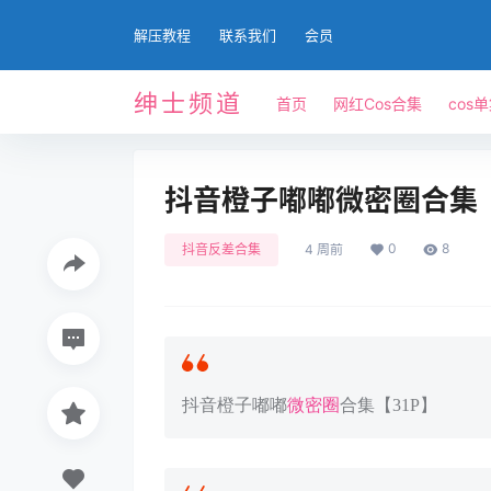
解压教程
联系我们
会员
绅士频道
首页
网红Cos合集
cos
抖音橙子嘟嘟微密圈合集【
0
8
抖音反差合集
4 周前
抖音橙子嘟嘟
微密圈
合集【31P】