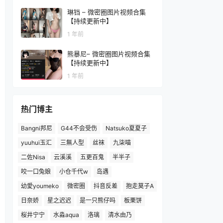
琳铛 – 微密圈图片视频合集
【持续更新中】
1 年前
熊暴尼– 微密圈图片视频合集
【持续更新中】
1 年前
热门博主
Bangni邦尼
G44不会受伤
Natsuko夏夏子
yuuhui玉汇
三無人型
丝袜
九柒喵
二佐Nisa
云溪溪
五更百鬼
半半子
咬一口兔娘
小仓千代w
岛遇
幼愛youmeko
微密圈
抖音反差
抱走莫子A
日奈娇
星之迟迟
是一只熊仔吗
板栗饼
桜井宁宁
水淼aqua
洛璃
清水由乃