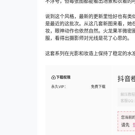
不浮夸，但每张图都能看出场景和衣着的
说到这个风格，最新的更新里恰好也有类似
是最近的这批次。从这几套新图来看，她
妆，眼神动作也依然自然。火龙果羊微密
服，看得出摄影师対光线是花了心思的。
这套系列在光影和妆造上保持了稳定的水
抖音
下载权限
永久VIP：
免费下载
解压教程
客服QQ
您当前
请先