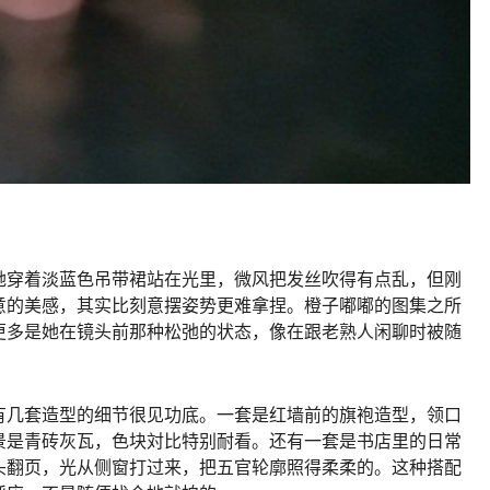
她穿着淡蓝色吊带裙站在光里，微风把发丝吹得有点乱，但刚
意的美感，其实比刻意摆姿势更难拿捏。橙子嘟嘟的图集之所
更多是她在镜头前那种松弛的状态，像在跟老熟人闲聊时被随
有几套造型的细节很见功底。一套是红墙前的旗袍造型，领口
景是青砖灰瓦，色块対比特别耐看。还有一套是书店里的日常
头翻页，光从侧窗打过来，把五官轮廓照得柔柔的。这种搭配