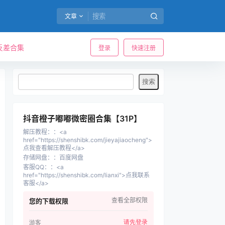
文章
反差合集
登录
快速注册
抖音橙子嘟嘟微密圈合集【31P】
解压教程：
：
<a
href="https://shenshibk.com/jieyajiaocheng">
点我查看解压教程</a>
存储网盘：
：
百度网盘
客服QQ：
：
<a
href="https://shenshibk.com/lianxi">点我联系
客服</a>
查看全部权限
您的下载权限
请先登录
游客