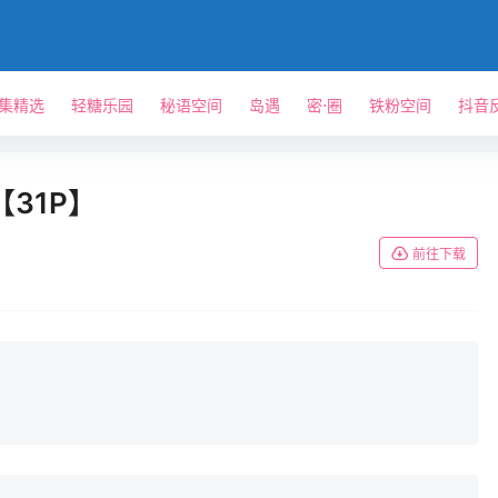
单集精选
轻糖乐园
秘语空间
岛遇
密⋅圈
铁粉空间
抖音
31P】
前往下载