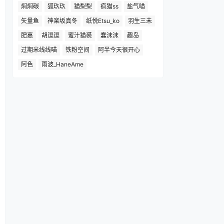
焖焖碳
狐玖玖
猫梨梨
疯猫ss
盐气喵
矢量鱼
神楽坂真冬
纸悦Etsu_ko
羽生三未
肥嘉
胡逗逗
蜜汁猫裘
蠢沫沫
趣岛
过期米线线喵
铁粉空间
阿半今天很开心
阿色
雨波_HaneAme