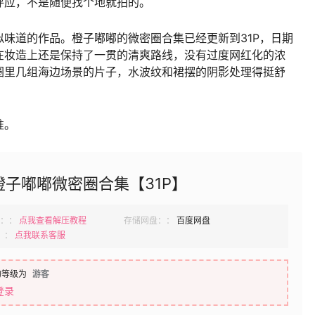
呼应，不是随便找个地就拍的。
味道的作品。橙子嘟嘟的微密圈合集已经更新到31P，日期
在妆造上还是保持了一贯的清爽路线，没有过度网红化的浓
圈里几组海边场景的片子，水波纹和裙摆的阴影处理得挺舒
准。
橙子嘟嘟微密圈合集【31P】
：：
点我查看解压教程
存储网盘：：
百度网盘
：：
点我联系客服
的等级为
游客
登录