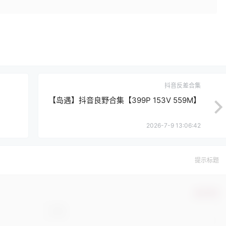
抖音反差合集
【岛遇】抖音良野合集【399P 153V 559M】
2026-7-9 13:06:42
提示标题
确认修改