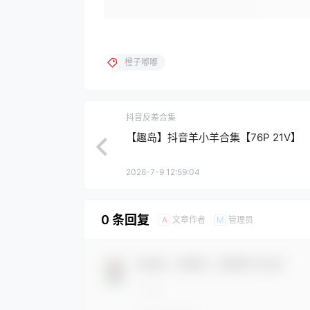
橙子嘟嘟
抖音反差合集
【趣岛】抖音羊小羊合集【76P 21V】
2026-7-9 12:59:04
0 条回复
文章作者
管理员
A
M
欢迎您，新朋友，感谢参与互动！