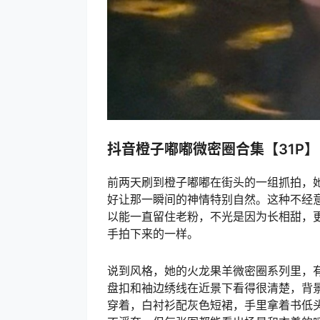
抖音橙子嘟嘟微密圈合集【31P】
前两天刷到橙子嘟嘟在街头的一组抓拍，
好让那一瞬间的神情特别自然。这种不经
以能一直留住老粉，不光是因为长相甜，
手拍下来的一样。
说到风格，她的火龙果羊微密圈系列里，
盘扣和袖边绣线在近景下看得很清楚，背
穿着，白衬衫配灰色短裙，手里拿着书低