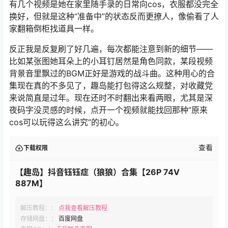
有几个视频是她在家里随手录的日常向cos，衣服都没完全
换好，但就是这种“准备中”的状态反而更撩人，像偷看了人
家翻箱倒柜找道具一样。
反正我是反复刷了好几遍，每次都能注意到新的细节——
比如某张图她耳朵上的小耳钉居然是角色同款，某段视频
背景音里飘过的BGM正好是游戏的战斗曲。这种用心的合
集现在真的不多见了，趣岛能打包得这么规整，对收藏党
来说简直是过年。现在还时不时翻出来看两眼，尤其是深
夜码字没灵感的时候，点开一个视频就能找回那种“原来
cos可以玩得这么讲究”的初心。
查看
下载权限
【趣岛】抖音钰钰症（狼狼）合集【26P 74V
887M】
解压教程：：
点我查看解压教程
存储网盘：：
百度网盘