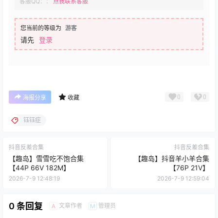
客服QQ：：
点我联系客服
您当前的等级为
游客
请先
登录
0
0
海报分享
收藏
钰钰症
抖音反差合集
抖音反差合集
【趣岛】雪雪吃不饱合集
【趣岛】抖音羊小羊合集
【44P 66V 182M】
【76P 21V】
2026-7-9 12:48:19
2026-7-9 12:59:04
0 条回复
文章作者
管理员
A
M