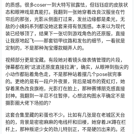
的质感。很多coser一到大特写就露怯，但钰钰症的皮肤状
态和眼神戏是真能打。我翻到一张她穿着改良汉服坐在竹
帘后的那张，光影从侧面打过来，发丝边缘都是柔光，无
敌的小姨妈系列都没她这套来得有氛围感。本来以为现代
装已经够顶了，结果下一张切到游戏角色的还原服，直接
让我原地起飞——那套铠甲纹路和发包的细节，一看就是
定制的，不是那种淘宝爆款糊弄人的。
视频部分更是宝藏。有段她对着镜头做表情管理的片段，
弹幕都在刷“这波还原度直接拉满”，确实，从眼神到指尖的
小动作都贴着角色走，不是那种站着摆几个pose就完事
的。更绝的是有一段户外夜景，背后是城市的霓虹灯，她
穿着黑色改良旗袍，光影打在脸上，那种赛博朋克感直接
封神。我翻到一半忍不住暂停，心想这构图水平确定不是
摄影圈大佬下场拍的？
这套合集里藏的彩蛋也不少。比如有几张是在老城区天台
拍的，背景是密密麻麻的电线杆和旧楼，她穿着JK蹲在栏
杆上，那种叛逆少女的劲儿特别正，不是硬凹出来的。还