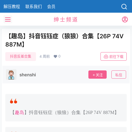
解压教程
联系我们
会员
绅士频道
【趣岛】抖音钰钰症（狼狼）合集【26P 74V
887M】
0
抖音反差合集
4 周前
前往下载
shenshi
关注
私信
【
趣岛
】抖音钰钰症（狼狼）合集【26P 74V 887M】