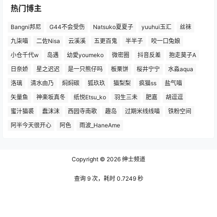
热门博主
Bangni邦尼
G44不会受伤
Natsuko夏夏子
yuuhui玉汇
丝袜
九柒喵
二佐Nisa
云溪溪
五更百鬼
半半子
咬一口兔娘
小仓千代w
岛遇
幼愛youmeko
微密圈
抖音反差
抱走莫子A
日奈娇
星之迟迟
是一只熊仔吗
板栗饼
桜井宁宁
水淼aqua
洛璃
清水由乃
焖焖碳
狐玖玖
猫梨梨
疯猫ss
盐气喵
矢量鱼
神楽坂真冬
纸悦Etsu_ko
羽生三未
肥嘉
胡逗逗
蜜汁猫裘
蠢沫沫
西园寺南歌
趣岛
过期米线线喵
铁粉空间
阿半今天很开心
阿色
雨波_HaneAme
Copyright © 2026
绅士频道
查询 9 次，耗时 0.7249 秒