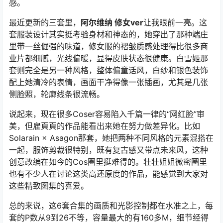
感。
最近更新的三套里，
阿尔维纳 修女ver
让我眼前一亮。这
套服装设计其实挺考验身材和神态的，她穿出了那种端庄
里带一丝倔强的味道，修女服的褶皱质感处理得比很多商
业片都细腻，光线偏暖，显得皮肤状态很健康。白雪姬那
套则完全是另一种风格，整体偏童话风，白纱和银色装饰
配上她清冷的表情，画面干净得像一张插画，尤其是几张
侧脸照，轮廓线条很流畅。
说起来，现在很多Coser容易陷入千篇一律的“网红脸”审
美，但雇頁頁的作品能看出来她在努力做差异化。比如
Solarain × Asagon那套，她把两种不同风格的元素混搭在
一起，服饰剪裁很特别，既有复古感又带点未来风，这种
创意改编在如今的Cos圈里挺难得的。壮壮姐姐微密圈里
也有不少人在讨论这类高还原度的作品，能感觉到大家对
这些精致图集的喜爱。
总的来说，这6套合集的画质和光影控制都在水准之上，每
套的P数从9到26不等，容量最大的有160多M，细节经得