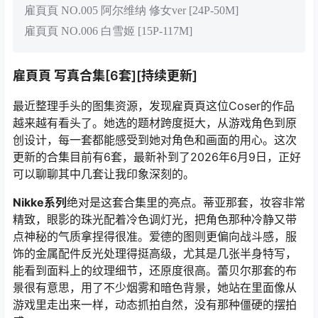
雇頁頁 NO.005 阿尔维纳 修女ver [24P-50M]
雇頁頁 NO.006 白雪姬 [15P-117M]
雇頁頁 写真合集[6套][持续更新]
最近整理手头的图集资源，发现雇頁頁这位Coser的作品
越来越有看头了。她选的题材跨度挺大，从游戏角色到原
创设计，每一套都能感受到她对角色和画面的用心。这次
更新的合集目前有6套，最新补到了2026年6月9日，正好
可以聊聊其中几套让我印象深刻的。
Nikke系列
绝对是这套合集里的亮点。蒂亚那套，妆容非常
精致，眼影的珠光配着冷色调灯光，把角色那种冷静又带
点神秘的气质拿捏得很准。爱德的图则更偏向战斗感，服
饰的金属配件反光处理得挺高级，尤其是几张半身特写，
能看到面料上的纹理细节，还原度很高。蕾贝尔那套的布
景很有意思，用了不少烟雾和暗色背景，她站在里面像从
游戏里走出来一样，动态抓拍自然，没有那种僵硬的摆拍