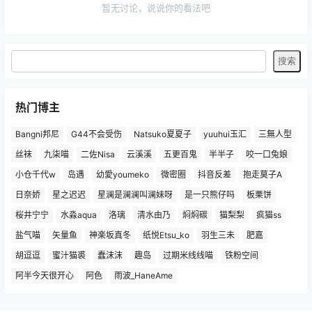
暂无讨论，说说你的看法吧
热门博主
Bangni邦尼
G44不会受伤
Natsuko夏夏子
yuuhui玉汇
三無人型
丝袜
九柒喵
二佐Nisa
云溪溪
五更百鬼
半半子
咬一口兔娘
小仓千代w
岛遇
幼愛youmeko
微密圈
抖音反差
抱走莫子A
日奈娇
星之迟迟
星澜是澜澜叫澜妹呀
是一只熊仔吗
板栗饼
桜井宁宁
水淼aqua
洛璃
清水由乃
焖焖碳
猫梨梨
疯猫ss
盐气喵
矢量鱼
神楽坂真冬
纸悦Etsu_ko
羽生三未
肥嘉
胡逗逗
蜜汁猫裘
蠢沫沫
趣岛
过期米线线喵
铁粉空间
阿半今天很开心
阿色
雨波_HaneAme