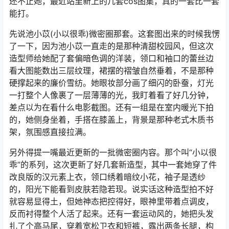
还不止她，最近站里新上的几套cos图集，真的一套比一套
能打。
先说池小苡(小以很乖)微密圈那套。这套图出来的时候我愣
了一下，因为池小苡一直走的是那种清甜校园风，但这次
造型师给她配了套偏暗色调的洋装，领口和袖口的蕾丝边
看大图能数出三层纹理，裙摆的褶皱自然垂着，不是那种
硬撑起来的廉价雪纺。她眼妆部分画了细闪的卧蚕，灯光
一打整个人像裹了一层薄薄的光，我盯着看了好几分钟，
差点以为在看什么电影截图。还有一组是在室内暖光下拍
的，她侧身坐着，手搭在膝盖上，背景是那种老式木质书
架，氛围感直接拉满。
另外得提一嘴最近更新的一批微密圈内容。那个叫“小以很
乖”的系列，这次更新了好几套新造型，其中一套她穿了件
改良版的汉元素上衣，领口绣着暗纹小花，袖子是透纱
的，阳光下能看到皮肤若隐若现。说实话这种造型拍不好
就容易显得土，但她神态把控得好，眼神里带着点调皮，
反而衬得整个人活了起来。还有一套运动风的，她把头发
扎了个高马尾，穿着宽松卫衣和短裤，露出两条长腿，构