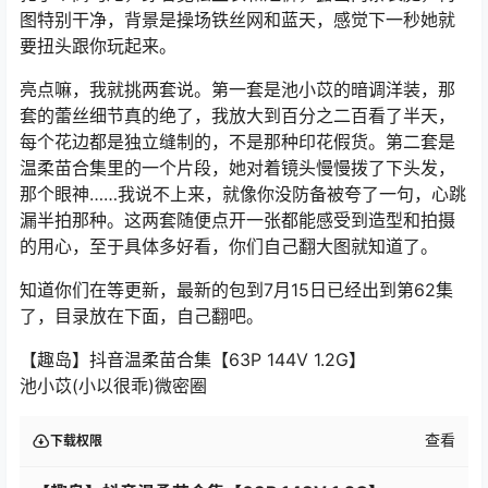
图特别干净，背景是操场铁丝网和蓝天，感觉下一秒她就
要扭头跟你玩起来。
亮点嘛，我就挑两套说。第一套是池小苡的暗调洋装，那
套的蕾丝细节真的绝了，我放大到百分之二百看了半天，
每个花边都是独立缝制的，不是那种印花假货。第二套是
温柔苗合集里的一个片段，她对着镜头慢慢拨了下头发，
那个眼神……我说不上来，就像你没防备被夸了一句，心跳
漏半拍那种。这两套随便点开一张都能感受到造型和拍摄
的用心，至于具体多好看，你们自己翻大图就知道了。
知道你们在等更新，最新的包到7月15日已经出到第62集
了，目录放在下面，自己翻吧。
【趣岛】抖音温柔苗合集【63P 144V 1.2G】
池小苡(小以很乖)微密圈
查看
下载权限