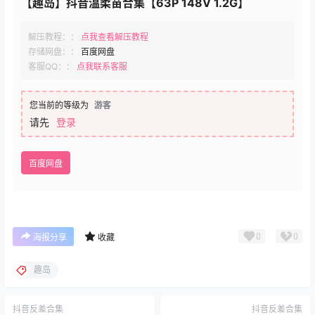
【趣岛】抖音温柔苗合集【63P 148V 1.2G】
解压教程：：
点我查看解压教程
存储网盘：：
百度网盘
客服QQ：：
点我联系客服
您当前的等级为
游客
请先
登录
百度网盘
0
0
海报分享
收藏
趣岛
抖音反差合集
抖音反差合集