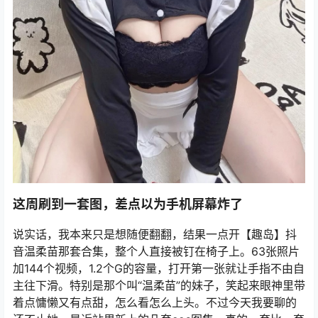
这周刷到一套图，差点以为手机屏幕炸了
说实话，我本来只是想随便翻翻，结果一点开【趣岛】抖
音温柔苗那套合集，整个人直接被钉在椅子上。63张照片
加144个视频，1.2个G的容量，打开第一张就让手指不由自
主往下滑。特别是那个叫“温柔苗”的妹子，笑起来眼神里带
着点慵懒又有点甜，怎么看怎么上头。不过今天我要聊的