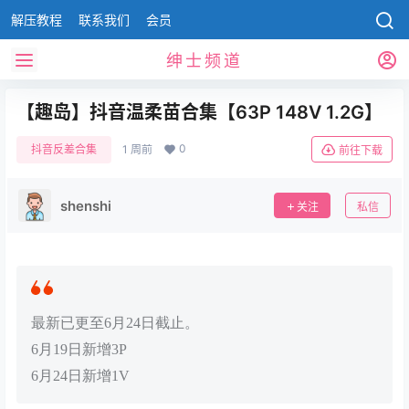
解压教程
联系我们
会员
绅士频道
【趣岛】抖音温柔苗合集【63P 148V 1.2G】
0
抖音反差合集
1 周前
前往下载
shenshi
关注
私信
最新已更至6月24日截止。
6月19日新增3P
6月24日新增1V