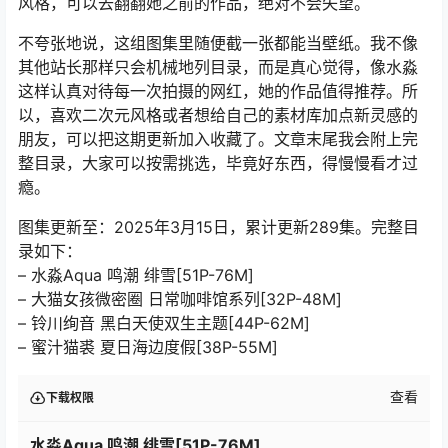
风格，可以去翻翻她之前的作品，绝对不会失望。
不夸张地说，这组图集里随便截一张都能当壁纸。我不像
其他站长那样只会机械地列目录，而是真心觉得，像水淼
这样认真对待每一次拍摄的网红，她的作品值得推荐。所
以，喜欢二次元风格或者想给自己的素材库加点新灵感的
朋友，可以把这期更新加入收藏了。文章末尾我会附上完
整目录，大家可以按需挑选，毕竟好东西，得慢慢看才过
瘾。
图集更新至：2025年3月15日，累计更新289集。完整目
录如下：
– 水淼Aqua 鸣潮 绯雪[51P-76M]
– 大猫女孩微密圈 日常咖啡馆系列[32P-48M]
– 铃川绚音 黑白天使双生主题[44P-62M]
– 蜜汁猫裘 夏日海边度假[38P-55M]
查看
下载权限
水淼Aqua 鸣潮 绯雪[51P-76M]