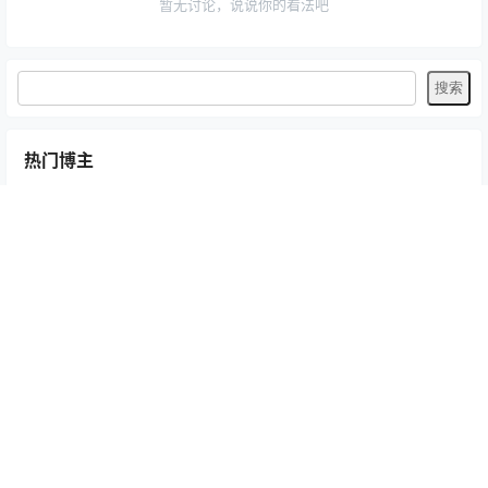
暂无讨论，说说你的看法吧
热门博主
Bangni邦尼
G44不会受伤
Natsuko夏夏子
yuuhui玉汇
三無人型
丝袜
九柒喵
二佐Nisa
云溪溪
五更百鬼
半半子
咬一口兔娘
小仓千代w
岛遇
幼愛youmeko
微密圈
抖音反差
抱走莫子A
日奈娇
星之迟迟
星澜是澜澜叫澜妹呀
是一只熊仔吗
板栗饼
桜井宁宁
水淼aqua
洛璃
清水由乃
焖焖碳
猫梨梨
疯猫ss
盐气喵
矢量鱼
神楽坂真冬
纸悦Etsu_ko
羽生三未
肥嘉
胡逗逗
蜜汁猫裘
蠢沫沫
趣岛
过期米线线喵
铁粉空间
阿半今天很开心
阿色
雨波_HaneAme