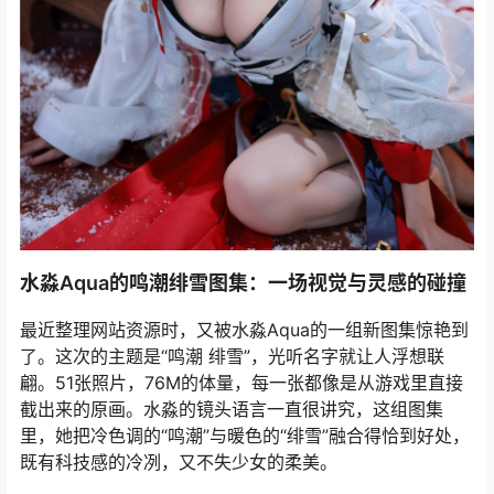
水淼Aqua的鸣潮绯雪图集：一场视觉与灵感的碰撞
最近整理网站资源时，又被水淼Aqua的一组新图集惊艳到
了。这次的主题是“鸣潮 绯雪”，光听名字就让人浮想联
翩。51张照片，76M的体量，每一张都像是从游戏里直接
截出来的原画。水淼的镜头语言一直很讲究，这组图集
里，她把冷色调的“鸣潮”与暖色的“绯雪”融合得恰到好处，
既有科技感的冷冽，又不失少女的柔美。