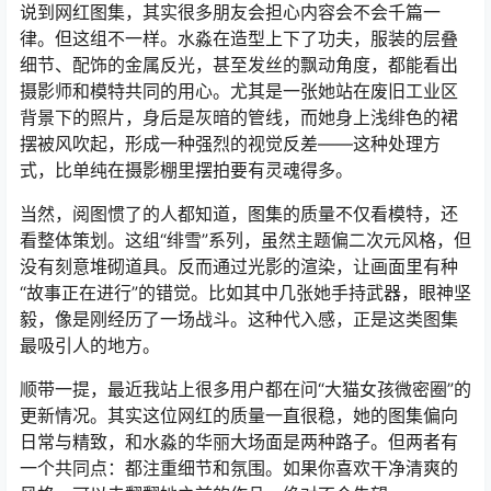
说到网红图集，其实很多朋友会担心内容会不会千篇一
律。但这组不一样。水淼在造型上下了功夫，服装的层叠
细节、配饰的金属反光，甚至发丝的飘动角度，都能看出
摄影师和模特共同的用心。尤其是一张她站在废旧工业区
背景下的照片，身后是灰暗的管线，而她身上浅绯色的裙
摆被风吹起，形成一种强烈的视觉反差——这种处理方
式，比单纯在摄影棚里摆拍要有灵魂得多。
当然，阅图惯了的人都知道，图集的质量不仅看模特，还
看整体策划。这组“绯雪”系列，虽然主题偏二次元风格，但
没有刻意堆砌道具。反而通过光影的渲染，让画面里有种
“故事正在进行”的错觉。比如其中几张她手持武器，眼神坚
毅，像是刚经历了一场战斗。这种代入感，正是这类图集
最吸引人的地方。
顺带一提，最近我站上很多用户都在问“大猫女孩微密圈”的
更新情况。其实这位网红的质量一直很稳，她的图集偏向
日常与精致，和水淼的华丽大场面是两种路子。但两者有
一个共同点：都注重细节和氛围。如果你喜欢干净清爽的