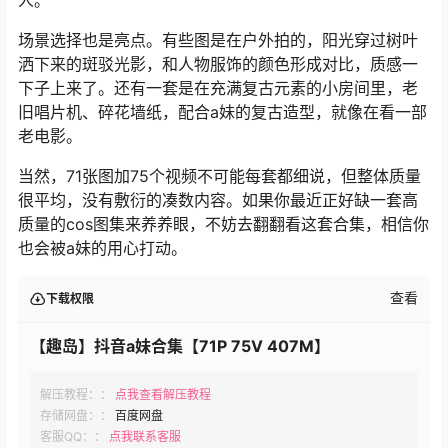
场景选择也是亮点。有些图是在户外拍的，阳光穿过树叶
洒下来的斑驳光影，和人物服饰的颜色形成对比，质感一
下子上来了。还有一套是在充满复古元素的小房间里，老
旧唱片机、碎花墙纸，配合a妹的复古造型，就像在看一部
老电影。
当然，71张图加75个视频不可能每套都细说，但整体质量
很平均，没有敷衍的凑数内容。如果你最近正好缺一套高
质量的cos图集来养养眼，不妨去翻翻看这套合集，相信你
也会被a妹的用心打动。
查看
下载权限
【趣岛】抖音a妹合集【71P 75V 407M】
解压教程：：
点我查看解压教程
存储网盘：：
百度网盘
客服QQ：：
点我联系客服