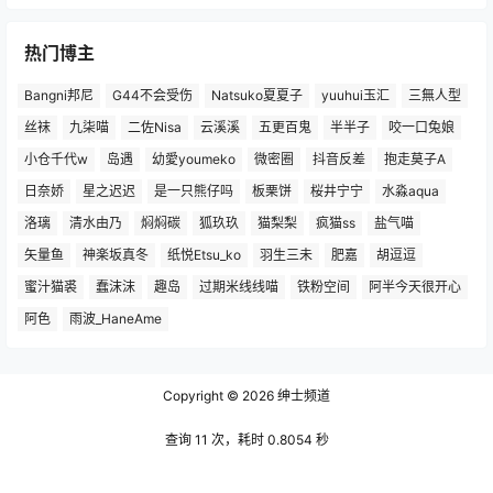
热门博主
Bangni邦尼
G44不会受伤
Natsuko夏夏子
yuuhui玉汇
三無人型
丝袜
九柒喵
二佐Nisa
云溪溪
五更百鬼
半半子
咬一口兔娘
小仓千代w
岛遇
幼愛youmeko
微密圈
抖音反差
抱走莫子A
日奈娇
星之迟迟
是一只熊仔吗
板栗饼
桜井宁宁
水淼aqua
洛璃
清水由乃
焖焖碳
狐玖玖
猫梨梨
疯猫ss
盐气喵
矢量鱼
神楽坂真冬
纸悦Etsu_ko
羽生三未
肥嘉
胡逗逗
蜜汁猫裘
蠢沫沫
趣岛
过期米线线喵
铁粉空间
阿半今天很开心
阿色
雨波_HaneAme
Copyright © 2026
绅士频道
查询 11 次，耗时 0.8054 秒