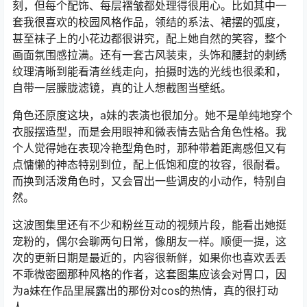
刻，但每个配饰、每层褶皱都处理得很用心。比如其中一
套我很喜欢的校园风格作品，领结的系法、裙摆的弧度，
甚至袜子上的小花边都很讲究，配上她自然的笑容，整个
画面氛围感拉满。还有一套古风装束，头饰和腰封的刺绣
纹理清晰到能看清丝线走向，拍摄时选的光线也很柔和，
自带一层朦胧滤镜，真的让人想截图当壁纸。
角色还原度这块，a妹的表演也很加分。她不是单纯地穿个
衣服摆造型，而是会用眼神和微表情去贴合角色性格。我
个人觉得她在表现冷艳型角色时，那种带着距离感但又有
点慵懒的神态特别到位，配上低饱和度的妆容，很耐看。
而换到活泼角色时，又会冒出一些调皮的小动作，特别自
然。
这波图集里还有不少和粉丝互动的视频片段，能看出她挺
宠粉的，偶尔会聊两句日常，像朋友一样。顺便一提，这
次的更新日期是最近的，内容很新鲜，如果你也喜欢丢丢
不乖微密圈那种风格的作者，这套图集应该会对胃口，因
为a妹在作品里展露出的那份对cos的热情，真的很打动
人。