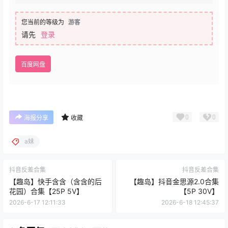
您当前的等级为
游客
请先
登录
百度网盘
0
0
海报分享
收藏
a妹
抖音反差合集
抖音反差合集
【趣岛】快手含含（含含的后
【趣岛】抖音金思源2.0合集
花园）合集【25P 5V】
【5P 30V】
2026-6-17 12:11:33
2026-6-18 12:45:37