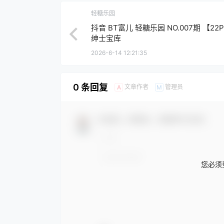
轻糖乐园
抖音 BT富儿 轻糖乐园 NO.007期 【22P
绅士宝库
2026-6-14 12:21:35
0 条回复
文章作者
管理员
A
M
欢迎您，新朋友，感谢参与互动！
您必须