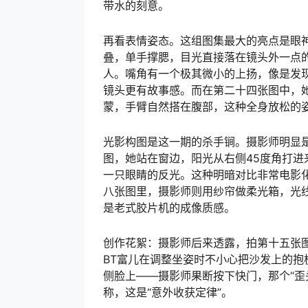
带水的刻意。
再看表情姿态。这组图集最大的亮点是眼
叠，单手撑腮，目光直接落在镜头外一点
人。嘴角有一个极其微小的上扬，像是发现
镜头更有故事感。而在第二十四张图中，
蒙，手臂自然搭在腹部，这种全身放松的
光影构图是这一期的杀手锏。摄影师明显
图，她站在窗边，阳光从右侧45度角打
一只眼睛的反光。这种明暗对比非常电影
八张图里，摄影师则用纱帘做柔光箱，光
是老式胶片机的成像质感。
创作花絮：摄影师后来透露，拍第十五张
BT富儿在调整坐姿时不小心把沙发上的
侧脸上——摄影师果断按下快门，那个“歪
称，这是“意外收获定律”。