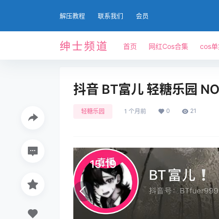
解压教程
联系我们
会员
绅士频道
首页
网红Cos合集
cos
抖音 BT富儿 轻糖乐园 NO
0
21
轻糖乐园
1 个月前