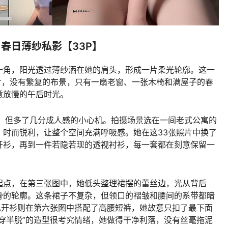
期 春日薄纱私影【33P】
一角，阳光透过薄纱洒在她的肩头，形成一片柔光轮廓。这一
张照片，没有繁复的布景，只有一扇老窗、一张木椅和满屋子的春
意放慢的午后时光。
质，但多了几分成人感的小心机。拍摄场景选在一间老式公寓的
、时而锐利，让整个空间充满呼吸感。她在这33张照片中换了
开衫，再到一件若隐若现的透视衬衫，每一套都在刻意保留一
起点，在第三张图中，她低头整理裙摆的蕾丝边，光从背后
骨的轮廓。这条裙子不复杂，但领口的褶皱和腰间的系带都暗
色开衫则在第六张图中搭配了高腰短裤，她故意只扣了最下面
穿半脱”的造型很考究情绪，她做得干净利落，没有丝毫拖泥