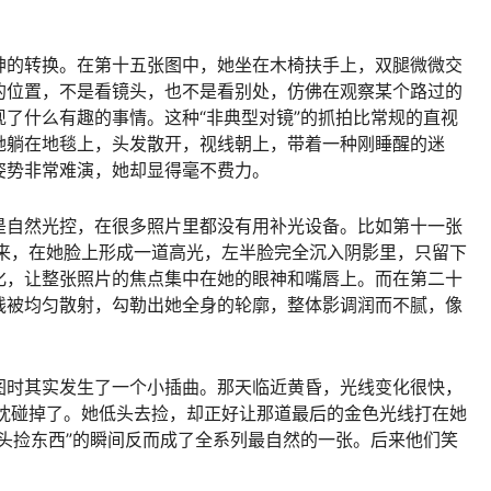
神的转换。在第十五张图中，她坐在木椅扶手上，双腿微微交
的位置，不是看镜头，也不是看别处，仿佛在观察某个路过的
了什么有趣的事情。这种“非典型对镜”的抓拍比常规的直视
她躺在地毯上，头发散开，视线朝上，带着一种刚睡醒的迷
姿势非常难演，她却显得毫不费力。
是自然光控，在很多照片里都没有用补光设备。比如第十一张
进来，在她脸上形成一道高光，左半脸完全沉入阴影里，只留下
化，让整张照片的焦点集中在她的眼神和嘴唇上。而在第二十
线被均匀散射，勾勒出她全身的轮廓，整体影调润而不腻，像
图时其实发生了一个小插曲。那天临近黄昏，光线变化很快，
抱枕碰掉了。她低头去捡，却正好让那道最后的金色光线打在她
头捡东西”的瞬间反而成了全系列最自然的一张。后来他们笑