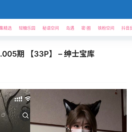
单集精选
轻糖乐园
秘语空间
岛遇
密⋅圈
铁粉空间
抖音
.005期 【33P】 – 绅士宝库