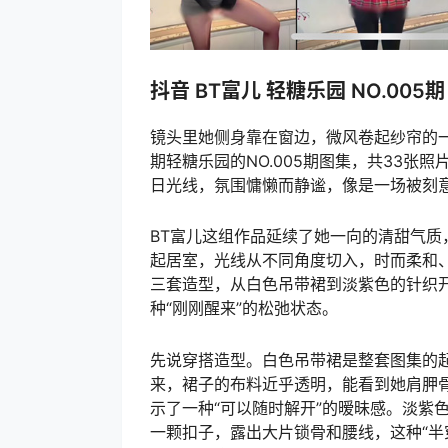
抖音 BT富儿 轻糖乐园 NO.005
镜头里她侧身靠在窗边，微风卷起纱帘的
期轻糖乐园的NO.005期图集，共33
日光线，氛围慵懒而静谧，像是一场被刻
BT富儿这组作品延续了她一向的清甜气
起居室，光线从不同角度切入，时而柔和
三套造型，从白色吊带裙到淡紫色的针织
种“刚刚醒来”的松弛状态。
先说穿搭造型。白色吊带裙是整套图集的
来，裙子的布料近乎透明，能看到她肩胛
示了一种“可以随时解开”的暧昧感。淡紫
一颗扣子，露出大片锁骨和腰线，这种“半