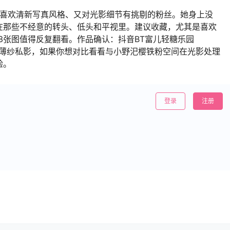
那些喜欢清新写真风格、又对光影细节有挑剔的粉丝。她身上没
在那些不经意的转头、低头和平视里。建议收藏，尤其是喜欢
33张图值得反复翻看。作品确认：抖音BT富儿轻糖乐园
春日薄纱私影，如果你想对比看看与小野汜樱铁粉空间在光影处理
验。
登录
注册