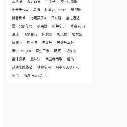
云溪溪
五更百鬼
半半子
咬一口兔娘
小仓千代w
岛遇
幼愛youmeko
微密圈
抖音反差
抱走莫子A
日奈娇
星之迟迟
是一只熊仔吗
板栗饼
桜井宁宁
水淼aqua
洛璃
清水由乃
焖焖碳
狐玖玖
猫梨梨
疯猫ss
盐气喵
矢量鱼
神楽坂真冬
纸悦Etsu_ko
羽生三未
肥嘉
胡逗逗
蜜汁猫裘
蠢沫沫
西园寺南歌
趣岛
过期米线线喵
铁粉空间
阿半今天很开心
阿色
雨波_HaneAme