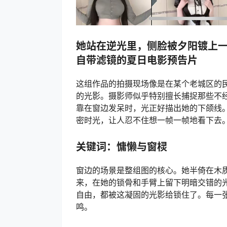
她站在逆光里，侧脸被夕阳镀上
自带滤镜的夏日电影预告片
这组作品的拍摄现场像是在某个老城区的
的光影。摄影师似乎特别擅长捕捉那些不
靠在窗边发呆时，光正好描出她的下颌线
密时光，让人忍不住想一帧一帧地看下去
关键词：慵懒与窗棂
窗边的场景是整组图的核心。她半倚在木
来，在她的锁骨和手臂上留下明暗交错的
自由，都被这凝固的光影给锁住了。每一
鸣。