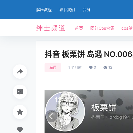
解压教程
联系我们
会员
绅士频道
首页
网红Cos合集
cos
抖音 板栗饼 岛遇 NO.006
0
12
岛遇
1 个月前