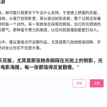
漫游
录。她可能只是那天下午没什么安排，于是换上舒服的衣服，
着她，从客厅拍到卧室，再从窗边拍到走廊，整个过程没有催
她的每一个动作。有一张她坐在床尾的俯拍，台灯的光把她的
软雾气，那种毫不费力的美感，比任何刻意摆拍都更打动人。
击中，建议直接点开这期作品，尤其是那几张她侧身回眸、手
绝对会让你忍不住放大看。
天花板，尤其是那张她赤脚踩在光斑上的侧影，光
电影海报，每一张都值得反复翻看。”
登录
注册