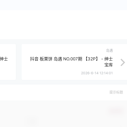
岛遇
 绅士
抖音 板栗饼 岛遇 NO.007期 【32P】 - 绅士
宝库
2026-6-14 12:14:01
提示标题
确认修改