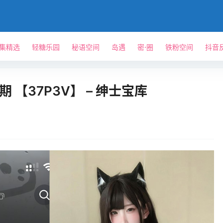
单集精选
轻糖乐园
秘语空间
岛遇
密⋅圈
铁粉空间
抖音
期 【37P3V】 – 绅士宝库