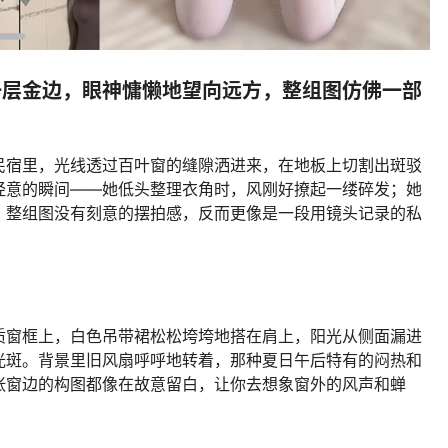
一层金边，眼神慵懒地望向远方，整组图仿佛一部
民宿里，光线透过百叶窗的缝隙洒进来，在地板上切割出斑驳
经意的瞬间——她低头整理衣角时，风刚好撩起一缕碎发；她
。整组图没有刻意的摆拍感，反而更像是一段用镜头记录的私
。
质窗框上，白色吊带裙松松垮垮地搭在肩上，阳光从侧面漏进
光斑。背景里旧风扇呼呼地转着，那种夏日午后特有的闷热和
张窗边的构图都像在故意留白，让你去想象窗外的风声和蝉