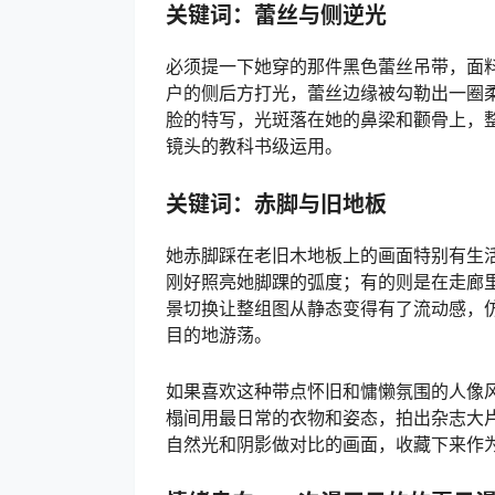
关键词：蕾丝与侧逆光
必须提一下她穿的那件黑色蕾丝吊带，面
户的侧后方打光，蕾丝边缘被勾勒出一圈
脸的特写，光斑落在她的鼻梁和颧骨上，
镜头的教科书级运用。
关键词：赤脚与旧地板
她赤脚踩在老旧木地板上的画面特别有生
刚好照亮她脚踝的弧度；有的则是在走廊
景切换让整组图从静态变得有了流动感，
目的地游荡。
如果喜欢这种带点怀旧和慵懒氛围的人像
榻间用最日常的衣物和姿态，拍出杂志大
自然光和阴影做对比的画面，收藏下来作