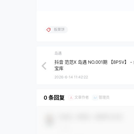
板栗饼
岛遇
抖音 范范X 岛遇 NO.001期 【8P5V】 -
宝库
2026-6-14 11:42:22
0 条回复
文章作者
管理员
A
M
欢迎您，新朋友，感谢参与互动！