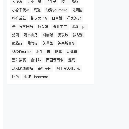
云溪溪
五更百鬼
半半子
咬一口兔娘
小仓千代w
岛遇
幼愛youmeko
微密圈
抖音反差
抱走莫子A
日奈娇
星之迟迟
是一只熊仔吗
板栗饼
桜井宁宁
水淼aqua
洛璃
清水由乃
焖焖碳
狐玖玖
猫梨梨
疯猫ss
盐气喵
矢量鱼
神楽坂真冬
纸悦Etsu_ko
羽生三未
肥嘉
胡逗逗
蜜汁猫裘
蠢沫沫
西园寺南歌
趣岛
过期米线线喵
铁粉空间
阿半今天很开心
阿色
雨波_HaneAme