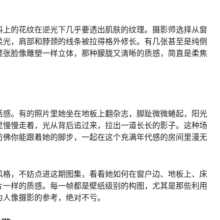
料上的花纹在逆光下几乎要透出肌肤的纹理。摄影师选择从窗
柔光，肩部和脖颈的线条被拉得格外修长。有几张甚至是纯侧
整张脸像雕塑一样立体，那种朦胧又清晰的质感，简直是柔焦
活感。有的照片里她坐在地板上翻杂志，脚趾微微蜷起，阳光
里慢慢走着，光从背后追过来，拉出一道长长的影子。这种场
仿佛你能跟着她的脚步，一起在这个充满年代感的房间里漫无
风格，不妨点进这期图集，看看她如何在窗户边、地板上、床
片一样的质感。每一帧都是壁纸级别的构图，尤其是那些利用
为人像摄影的参考，绝对不亏。