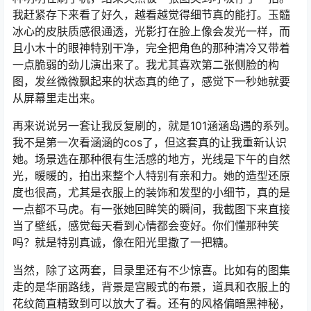
我赶紧存下来看了好久，越看越觉得细节真的能打。玉髓
冰心的皮肤质感很通透，光影打在脸上像会发光一样，而
且小木十的眼神特别干净，完全把角色的那种清冷又带着
一点脆弱的劲儿演出来了。我尤其喜欢第二张侧脸的构
图，发丝微微飘起来的状态真的绝了，感觉下一秒她就要
从屏幕里走出来。
再来说说另一套让我反复刷的，就是101涵涵岛遇的系列。
我不是第一次看涵涵的cos了，但这套真的让我重新认识
她。场景选在那种很有生活感的地方，光线是下午的自然
光，暖暖的，拍出来整个人特别有亲和力。她的造型还原
度也很高，尤其是衣服上的装饰和发型的小细节，真的是
一点都不马虎。有一张她回眸笑的瞬间，我截图下来直接
当了壁纸，感觉每天看到心情都会变好。你们懂那种笑
吗？就是特别真诚，像在阳光里撒了一把糖。
当然，除了这两套，目录里还有不少惊喜。比如有的图集
走的是华丽路线，背景是宫殿式的布景，道具和衣服上的
花纹简直精致到可以放大了看。还有的风格偏暗黑神秘，