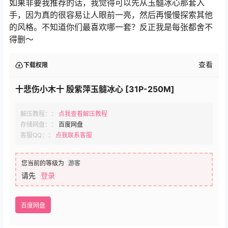
如果非要我推荐的话，我觉得可以先从玉髓冰心那套入
手，因为真的很容易让人眼前一亮，然后再慢慢探索其他
的风格。不知道你们最喜欢哪一套？反正我是每张都舍不
得删～
查看
下载权限
十悲伤小木十 殷紫萍玉髓冰心 [31P-250M]
解压教程：：
点我查看解压教程
存储网盘：：
百度网盘
客服QQ：：
点我联系客服
您当前的等级为
游客
请先
登录
百度网盘