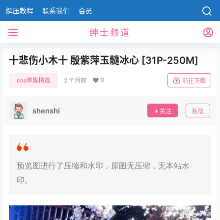
解压教程
联系我们
会员
绅士频道
十悲伤小木十 殷紫萍玉髓冰心 [31P-250M]
0
cos单集精选
2 个月前
前往下载
shenshi
关注
私信
预览图进行了压缩和水印，原图无压缩，无本站水
印。