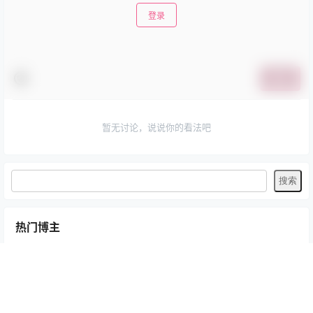
登录
提交
暂无讨论，说说你的看法吧
热门博主
Bangni邦尼
G44不会受伤
Natsuko夏夏子
yuuhui玉汇
三無人型
丝袜
九柒喵
二佐Nisa
云溪溪
五更百鬼
半半子
咬一口兔娘
小仓千代w
岛遇
幼愛youmeko
微密圈
抖音反差
抱走莫子A