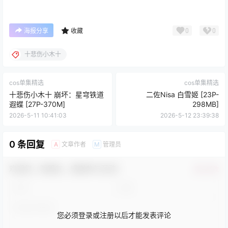
0
0
海报分享
收藏
十悲伤小木十
cos单集精选
cos单集精选
十悲伤小木十 崩坏：星穹铁道
二佐Nisa 白雪姬 [23P-
遐蝶 [27P-370M]
298MB]
2026-5-11 10:41:03
2026-5-12 23:39:38
0 条回复
文章作者
管理员
A
M
欢迎您，新朋友，感谢参与互动！
确认修改
您必须登录或注册以后才能发表评论