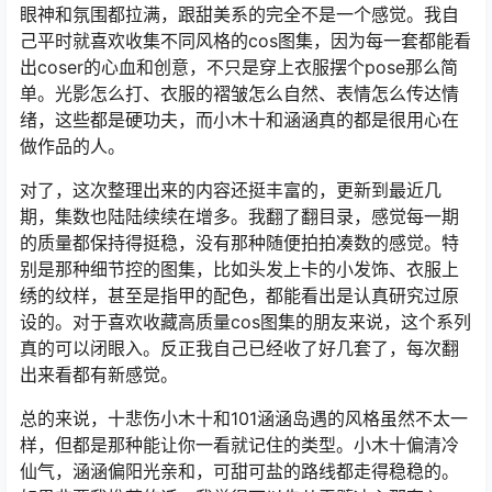
眼神和氛围都拉满，跟甜美系的完全不是一个感觉。我自
己平时就喜欢收集不同风格的cos图集，因为每一套都能看
出coser的心血和创意，不只是穿上衣服摆个pose那么简
单。光影怎么打、衣服的褶皱怎么自然、表情怎么传达情
绪，这些都是硬功夫，而小木十和涵涵真的都是很用心在
做作品的人。
对了，这次整理出来的内容还挺丰富的，更新到最近几
期，集数也陆陆续续在增多。我翻了翻目录，感觉每一期
的质量都保持得挺稳，没有那种随便拍拍凑数的感觉。特
别是那种细节控的图集，比如头发上卡的小发饰、衣服上
绣的纹样，甚至是指甲的配色，都能看出是认真研究过原
设的。对于喜欢收藏高质量cos图集的朋友来说，这个系列
真的可以闭眼入。反正我自己已经收了好几套了，每次翻
出来看都有新感觉。
总的来说，十悲伤小木十和101涵涵岛遇的风格虽然不太一
样，但都是那种能让你一看就记住的类型。小木十偏清冷
仙气，涵涵偏阳光亲和，可甜可盐的路线都走得稳稳的。