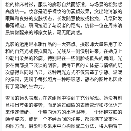
松的棉麻衬衫，服装的廓形自然而舒适，与场景的松弛感
高度统一。妆容是近乎裸妆的伪素颜效果，突出她清澈的
眼眸和良好的皮肤状态，长发随意披散或松挽，几缕碎发
垂落颊边，瞬间拉近了与观者的距离，仿佛一位在周末清
晨慵懒醒来的邻家女孩，毫无距离感。
光影的运用是本辑作品的一大亮点。摄影师大量采用了柔
和的自然光或模拟窗光，光线从一侧漫射进来，在她身上
勾勒出柔美的轮廓。特别是在一些侧脸或低头的瞬间，光
影在面部投下淡淡的阴影，使得五官的立体感与情绪的层
次感得以同时凸显。这种用光方式不仅营造了宁静、温暖
的氛围，更赋予每张照片一种呼吸感，静态的图片也因此
有了流动的生命力。
雪顶的镜头表现力在这组图中得到了充分展现。她没有刻
意摆出夸张的姿势，而是通过细微的表情管理和肢体语言
来传递情绪。一个望向远方的出神眼神，一个环抱双膝的
蜷坐姿态，或是一个不经意间的浅笑，都充满了故事性。
构图方面，摄影师多采用中心构图或三分法，将人物置于