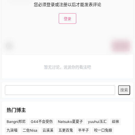
您必须登录或注册以后才能发表评论
登录
提交
暂无讨论，说说你的看法吧
热门博主
Bangni邦尼
G44不会受伤
Natsuko夏夏子
yuuhui玉汇
丝袜
九柒喵
二佐Nisa
云溪溪
五更百鬼
半半子
咬一口兔娘