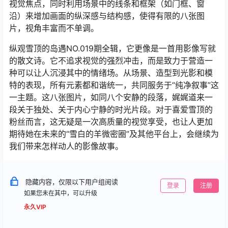
视觉焦点，同时利用场景中的线条和框架（如门框、窗
沿）来增加画面的纵深感与结构感，使得有限的八张图
片，视角丰富而不单调。
纵观雪顶的岛遇NO.019期全辑，它更像是一首用影像写就
的散文诗。它不追求视觉的强烈冲击，而是致力于营造一
种可以让人沉浸其中的情绪场。从场景、造型到光影和模
特的表现，所有元素都和谐统一，共同服务于“纯净叙事”这
一主题。这八张图片，如同八个安静的段落，娓娓道来一
段关于独处、关于内心宁静的时光片段。对于喜爱雪顶的
粉丝而言，这无疑是一次高质量的视觉享受，也让人更加
期待她在未来的“雪白的羊微密圈”及其他平台上，会继续为
我们带来怎样动人的影像故事。
隐藏内容，仅限以下用户组阅读
登录
注册
如果您未在其中，可以升级
永久VIP