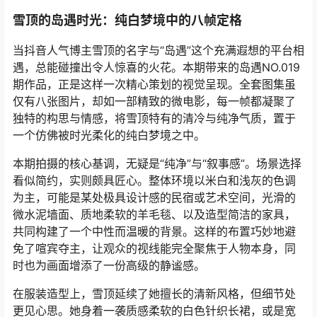
雪顶的岛遇时光：纯白梦境中的八帧定格
当抖音人气博主雪顶的名字与“岛遇”这个充满遐想的平台相
遇，总能碰撞出令人惊喜的火花。本期带来的岛遇NO.019
期作品，正是这样一次精心策划的视觉呈现。全套图集虽
仅有八张图片，却如一部精致的微电影，每一帧都凝聚了
独特的构思与情感，将雪顶特有的清冷与纯净气质，置于
一个仿佛被时光柔化的纯白梦境之中。
本期拍摄的核心基调，无疑是“纯净”与“叙事感”。场景选择
看似简约，实则颇具匠心。整体环境以米白和浅灰的色调
为主，可能是某处极具设计感的民宿或艺术空间，光滑的
微水泥墙面、质地柔软的羊毛毯、以及造型简洁的家具，
共同构建了一个中性而温暖的背景。这样的布置巧妙地避
免了喧宾夺主，让观众的视线能完全聚焦于人物本身，同
时也为画面增添了一份高级的静谧感。
在服装造型上，雪顶延续了她擅长的清新风格，但细节处
更见心思。她身着一袭质感柔软的白色针织长裙，或是宽