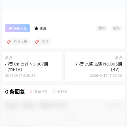
0
0
海报分享
收藏
抖音反差
雪顶
岛遇
岛遇
抖音 Ck 岛遇 NO.007期
抖音 八酱 岛遇 NO.005期
【11P1V】
【4V】
2026-2-17 5:20:35
2026-2-17 17:07:32
0 条回复
文章作者
管理员
A
M
欢迎您，新朋友，感谢参与互动！
确认修改