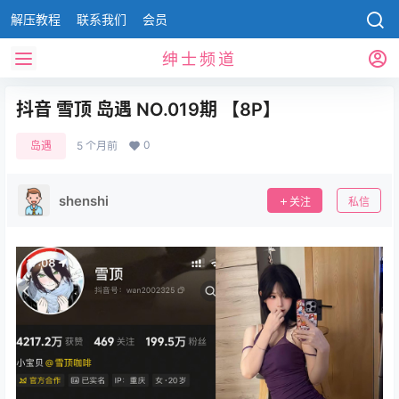
解压教程
联系我们
会员
绅士频道
抖音 雪顶 岛遇 NO.019期 【8P】
0
岛遇
5 个月前
shenshi
关注
私信