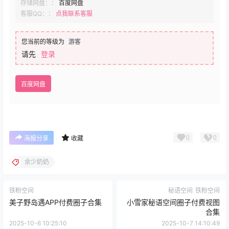
存储网盘：：
百度网盘
客服QQ：：
点我联系客服
您当前的等级为
游客
请先
登录
百度网盘
0
0
海报分享
收藏
余少奶奶
铁粉空间
秘语空间
铁粉空间
美子野岛遇APP付费圈子合集
小雪家秘语空间圈子付费视图
合集
2025-10-6 10:25:10
2025-10-7 14:10:49