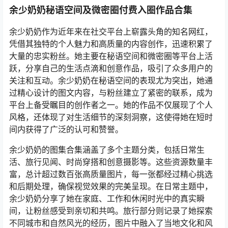
余少奶奶秘语空间及微密圈付费入圈作品合集
余少奶奶作为近年来在社交平台上崭露头角的知名网红，
凭借其独特的个人魅力和高质量的内容创作，迅速积累了
大量的忠实粉丝。她主要在秘语空间和微密圈等平台上活
跃，分享自己的生活点滴和创意作品，吸引了众多用户的
关注和互动。余少奶奶在秘语空间的表现尤为突出，她通
过精心设计的图文内容，与粉丝建立了紧密的联系，成为
平台上备受瞩目的创作者之一。她的作品不仅展现了个人
风格，还体现了对生活细节的深刻洞察，这使得她在短时
间内获得了广泛的认可和赞誉。
余少奶奶的图集合集涵盖了多个主题分类，包括日常生
活、旅行见闻、时尚穿搭和创意摄影等。这些资源数量丰
富，总计超过数百张高质量图片，每一张都经过精心挑选
和后期处理，确保视觉效果的完美呈现。在日常主题中，
余少奶奶分享了她在家庭、工作和休闲时光中的真实瞬
间，让粉丝感受到亲切和共鸣。旅行部分则记录了她探索
不同城市和自然风光的经历，图片中融入了当地文化和风