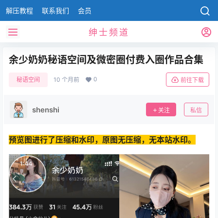
解压教程
联系我们
会员
绅士频道
余少奶奶秘语空间及微密圈付费入圈作品合集
0
秘语空间
10 个月前
前往下载
shenshi
关注
私信
预览图进行了压缩和水印，原图无压缩，无本站水印。