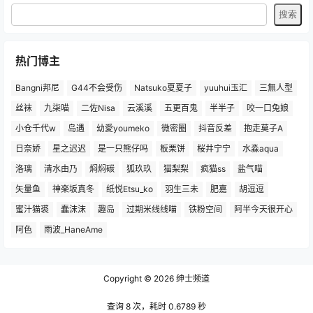
热门博主
Bangni邦尼
G44不会受伤
Natsuko夏夏子
yuuhui玉汇
三無人型
丝袜
九柒喵
二佐Nisa
云溪溪
五更百鬼
半半子
咬一口兔娘
小仓千代w
岛遇
幼愛youmeko
微密圈
抖音反差
抱走莫子A
日奈娇
星之迟迟
是一只熊仔吗
板栗饼
桜井宁宁
水淼aqua
洛璃
清水由乃
焖焖碳
狐玖玖
猫梨梨
疯猫ss
盐气喵
矢量鱼
神楽坂真冬
纸悦Etsu_ko
羽生三未
肥嘉
胡逗逗
蜜汁猫裘
蠢沫沫
趣岛
过期米线线喵
铁粉空间
阿半今天很开心
阿色
雨波_HaneAme
Copyright © 2026
绅士频道
查询 8 次，耗时 0.6789 秒