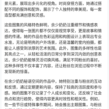
景元素，展现出多元化的视角。时尚穿搭方面，她通过搭
配不同的服饰和配饰，展示了个人独特的审美观，每一套
造型都充满创意和灵感。
这些图集的风格特色鲜明，余少奶奶注重细节和情感表
达，使得每一张图片都不仅仅是视觉享受，更是故事和情
感的传递。她的作品在色彩运用和构图设计上表现出专业
水准，无论是明亮的户外场景，还是温馨的室内拍摄，都
能让人感受到浓厚的艺术氛围。此外，图集的多样性也是
其亮点之一，从轻松活泼的日常分享到深沉内敛的创意表
达，余少奶奶能够灵活切换风格，满足不同粉丝的喜好。
这种多样性不仅丰富了内容，还让粉丝在浏览过程中不断
发现新的惊喜。
在余少奶奶秘语空间的作品中，她特别注重与粉丝的互动
和反馈，通过定期更新内容，保持了较高的活跃度和参与
感。她的图集不仅记录了个人成长和变化，还反映了社会
热点和流行趋势，使得内容更具时效性和相关性。例如，
在一些节日或特殊事件期间，她会推出主题图集，与粉丝