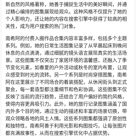
新自然的风格著称，她善于捕捉生活中的美好瞬间，并通
过精心编排的图集展现给观众。这种风格不仅提升了她的
个人影响力，还让她的内容在搜索引擎中获得了较高的相
关性，成为用户搜索的热门对象。
南希阿的付费入圈作品合集内容丰富多样，包括多个主题
系列。例如，她的日常生活图集记录了从早晨起床到晚间
休息的点点滴滴，通过细腻的镜头语言展现真实的生活场
景。这些图集不仅突出了家居环境的温馨感，还融入了季
节变化元素，如春夏的户外活动或秋冬的室内布置，让观
众感受到时光的流转。另一个系列是时尚穿搭图集，南希
阿在这里展示了不同场合的着装搭配，从休闲街头到正式
聚会，每一套造型都注重细节和色彩协调。这些图集不仅
反映了当前的流行趋势，还结合了用户偏好的简约风格，
使得内容更具吸引力。此外，她的旅行记录图集涵盖了国
内外多个目的地，通过生动的描述和丰富的场景切换，带
观众领略各地的风土人情。这些系列图集都强调了原创性
和独特性，南希阿善于利用光影和构图技巧，让每张图片
都充满故事性，从而在搜索引擎优化中占据优势。