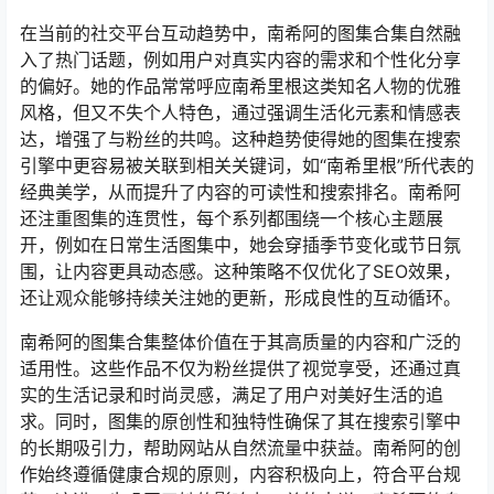
在当前的社交平台互动趋势中，南希阿的图集合集自然融
入了热门话题，例如用户对真实内容的需求和个性化分享
的偏好。她的作品常常呼应南希里根这类知名人物的优雅
风格，但又不失个人特色，通过强调生活化元素和情感表
达，增强了与粉丝的共鸣。这种趋势使得她的图集在搜索
引擎中更容易被关联到相关关键词，如“南希里根”所代表的
经典美学，从而提升了内容的可读性和搜索排名。南希阿
还注重图集的连贯性，每个系列都围绕一个核心主题展
开，例如在日常生活图集中，她会穿插季节变化或节日氛
围，让内容更具动态感。这种策略不仅优化了SEO效果，
还让观众能够持续关注她的更新，形成良性的互动循环。
南希阿的图集合集整体价值在于其高质量的内容和广泛的
适用性。这些作品不仅为粉丝提供了视觉享受，还通过真
实的生活记录和时尚灵感，满足了用户对美好生活的追
求。同时，图集的原创性和独特性确保了其在搜索引擎中
的长期吸引力，帮助网站从自然流量中获益。南希阿的创
作始终遵循健康合规的原则，内容积极向上，符合平台规