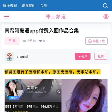
解压教程
联系我们
会员
绅士频道
南希阿岛遇app付费入圈作品合集
0
密⋅圈
10 个月前
前往下载
shenshi
关注
私信
预览图进行了压缩和水印，原图无压缩，无本站水印。