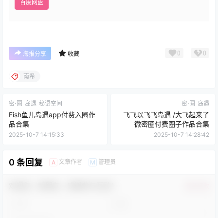
百度网盘
0
0
海报分享
收藏
南希
密⋅圈
岛遇
秘语空间
密⋅圈
岛遇
Fish鱼儿岛遇app付费入圈作
飞飞以飞飞岛遇 /大飞起来了
品合集
微密圈付费圈子作品合集
2025-10-7 14:15:33
2025-10-7 14:28:42
0 条回复
文章作者
管理员
A
M
欢迎您，新朋友，感谢参与互动！
确认修改