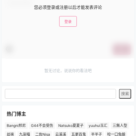
您必须登录或注册以后才能发表评论
登录
提交
暂无讨论，说说你的看法吧
热门博主
Bangni邦尼
G44不会受伤
Natsuko夏夏子
yuuhui玉汇
三無人型
丝袜
九柒喵
二佐Nisa
云溪溪
五更百鬼
半半子
咬一口兔娘