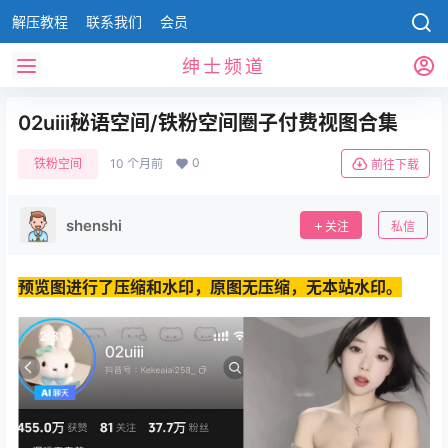
解压教程
联系我们
会员
绅士频道
02uiii秘语空间/铁粉空间圈子付费视图合集
0
铁粉空间
10 个月前
前往下载
shenshi
关注
私信
预览图进行了压缩和水印，原图无压缩，无本站水印。