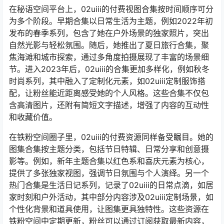
在秘语空间平台上，02uiii的付费视图合集按时间顺序可分
为多个阶段。早期合集以日常生活为主题，例如2022年初
发布的春季系列，包含了她在户外场景的独家照片，突出
自然光影与轻松氛围。随后，她推出了夏日旅行合集，聚
焦海滩和城市探索，通过多角度拍摄展现了丰富的场景细
节。进入2023年后，02uiii的合集更加多样化，例如秋冬
时尚系列，其中融入了定制化元素，如02uiii定制服饰搭
配，让粉丝能近距离感受她的个人风格。这些合集不仅包
含高清图片，还附有简短文字描述，增强了内容的互动性
和收藏价值。
在铁粉空间圈子里，02uiii的付费资源同样备受瞩目。她的
图集合集按主题分类，包括节日特辑、日常分享和创意摄
影等。例如，新年主题合集以红色系和喜庆元素为核心，
提供了多张独家视图，强调节日氛围与个人演绎。另一个
热门合集是生活日记系列，记录了02uiii的日常点滴，如居
家时刻和户外活动，其中部分内容涉及02uiii定制场景，如
个性化背景和道具使用，让图集更具独特性。这些资源在
铁粉空间中定期更新，粉丝可以通过订阅获取最新内容，