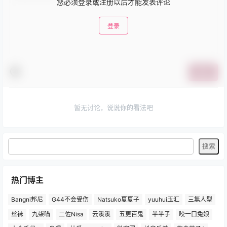
您必须登录或注册以后才能发表评论
登录
提交
暂无讨论，说说你的看法吧
热门博主
Bangni邦尼
G44不会受伤
Natsuko夏夏子
yuuhui玉汇
三無人型
丝袜
九柒喵
二佐Nisa
云溪溪
五更百鬼
半半子
咬一口兔娘