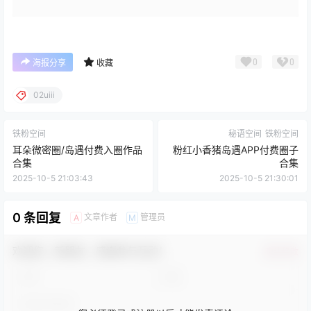
0
0
海报分享
收藏
02uiii
铁粉空间
秘语空间
铁粉空间
耳朵微密圈/岛遇付费入圈作品
粉红小香猪岛遇APP付费圈子
合集
合集
2025-10-5 21:03:43
2025-10-5 21:30:01
0 条回复
文章作者
管理员
A
M
欢迎您，新朋友，感谢参与互动！
确认修改