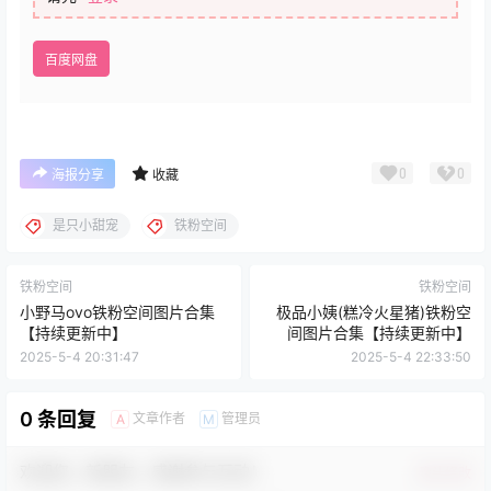
百度网盘
0
0
海报分享
收藏
是只小甜宠
铁粉空间
铁粉空间
铁粉空间
小野马ovo铁粉空间图片合集
极品小姨(糕冷火星猪)铁粉空
【持续更新中】
间图片合集【持续更新中】
2025-5-4 20:31:47
2025-5-4 22:33:50
0 条回复
文章作者
管理员
A
M
欢迎您，新朋友，感谢参与互动！
确认修改