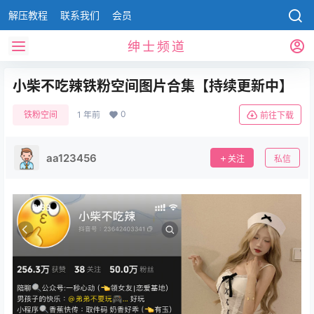
解压教程
联系我们
会员
绅士频道
小柴不吃辣铁粉空间图片合集【持续更新中】
0
铁粉空间
1 年前
前往下载
aa123456
关注
私信