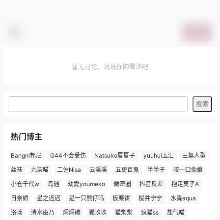
提交
暂无讨论，说说你的看法吧
热门博主
Bangni邦尼
G44不会受伤
Natsuko夏夏子
yuuhui玉汇
三無人型
丝袜
九柒喵
二佐Nisa
云溪溪
五更百鬼
半半子
咬一口兔娘
小仓千代w
岛遇
幼愛youmeko
微密圈
抖音反差
抱走莫子A
日奈娇
星之迟迟
是一只熊仔吗
板栗饼
桜井宁宁
水淼aqua
洛璃
清水由乃
焖焖碳
狐玖玖
猫梨梨
疯猫ss
盐气喵