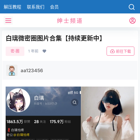
解压教程
联系我们
会员
绅士频道
白璃微密圈图片合集【持续更新中】
密⋅圈
1 年前
前往下载
aa123456