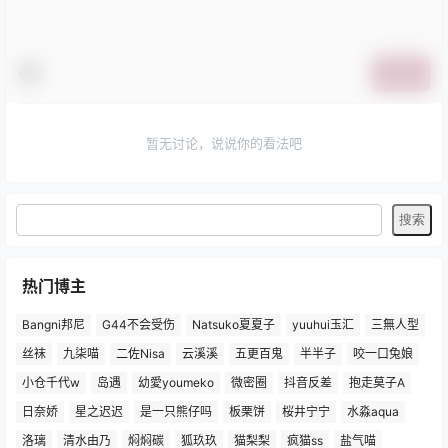
提交
暂无讨论，说说你的看法吧
热门博主
Bangni邦尼
G44不会受伤
Natsuko夏夏子
yuuhui玉汇
三無人型
丝袜
九柒喵
二佐Nisa
云溪溪
五更百鬼
半半子
咬一口兔娘
小仓千代w
岛遇
幼愛youmeko
微密圈
抖音反差
抱走莫子A
日奈娇
星之迟迟
是一只熊仔吗
板栗饼
桜井宁宁
水淼aqua
洛璃
清水由乃
焖焖碳
狐玖玖
猫梨梨
疯猫ss
盐气喵