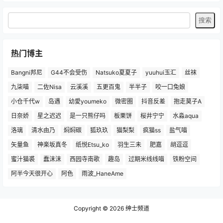
热门博主
Bangni邦尼
G44不会受伤
Natsuko夏夏子
yuuhui玉汇
丝袜
九柒喵
二佐Nisa
云溪溪
五更百鬼
半半子
咬一口兔娘
小仓千代w
岛遇
幼愛youmeko
微密圈
抖音反差
抱走莫子A
日奈娇
星之迟迟
是一只熊仔吗
板栗饼
桜井宁宁
水淼aqua
洛璃
清水由乃
焖焖碳
狐玖玖
猫梨梨
疯猫ss
盐气喵
矢量鱼
神楽坂真冬
纸悦Etsu_ko
羽生三未
肥嘉
胡逗逗
蜜汁猫裘
蠢沫沫
西园寺南歌
趣岛
过期米线线喵
铁粉空间
阿半今天很开心
阿色
雨波_HaneAme
Copyright © 2026
绅士频道