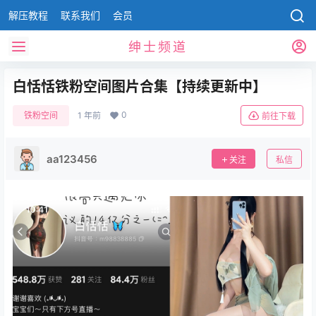
解压教程
联系我们
会员
绅士频道
白恬恬铁粉空间图片合集【持续更新中】
0
铁粉空间
1 年前
前往下载
aa123456
关注
私信