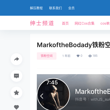
解压教程
联系我们
会员
绅士频道
首页
网红Cos合集
cos
MarkoftheBodad
0
185
铁粉空间
1 年前