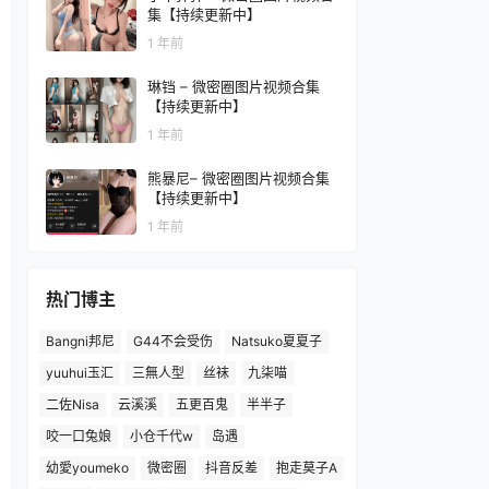
集【持续更新中】
1 年前
琳铛 – 微密圈图片视频合集
【持续更新中】
1 年前
熊暴尼– 微密圈图片视频合集
【持续更新中】
1 年前
热门博主
Bangni邦尼
G44不会受伤
Natsuko夏夏子
yuuhui玉汇
三無人型
丝袜
九柒喵
二佐Nisa
云溪溪
五更百鬼
半半子
咬一口兔娘
小仓千代w
岛遇
幼愛youmeko
微密圈
抖音反差
抱走莫子A