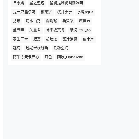
日奈娇
星之迟迟
星澜是澜澜叫澜妹呀
是一只熊仔吗
板栗饼
桜井宁宁
水淼aqua
洛璃
清水由乃
焖焖碳
猫梨梨
疯猫ss
盐气喵
矢量鱼
神楽坂真冬
纸悦Etsu_ko
羽生三未
肥嘉
胡逗逗
蜜汁猫裘
蠢沫沫
趣岛
过期米线线喵
铁粉空间
阿半今天很开心
阿色
雨波_HaneAme