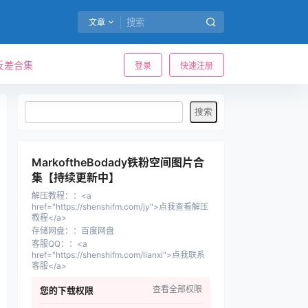
文章
反差合集
登录
快速注册
MarkoftheBodady铁粉空间图片合
集【持续更新中】
解压教程：
：
<a
href="https://shenshifm.com/jy">点我查看解压
教程</a>
存储网盘：
：
百度网盘
客服QQ：
：
<a
href="https://shenshifm.com/lianxi">点我联系
客服</a>
查看全部权限
您的下载权限