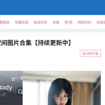
单集精选
轻糖乐园
秘语空间
岛遇
密⋅圈
铁粉空间
抖音
y铁粉空间图片合集【持续更新中】
前往下载