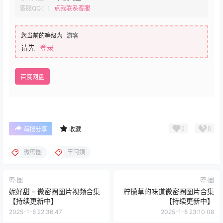
客服QQ：：
点我联系客服
您当前的等级为
游客
请先
登录
百度网盘
0
0
海报分享
收藏
微密圈
王阿姨
密⋅圈
密⋅圈
妮好甜 – 微密圈图片视频合集
柠檬草的味道微密圈图片合集
【持续更新中】
【持续更新中】
2025-1-8 22:36:47
2025-1-8 23:10:08