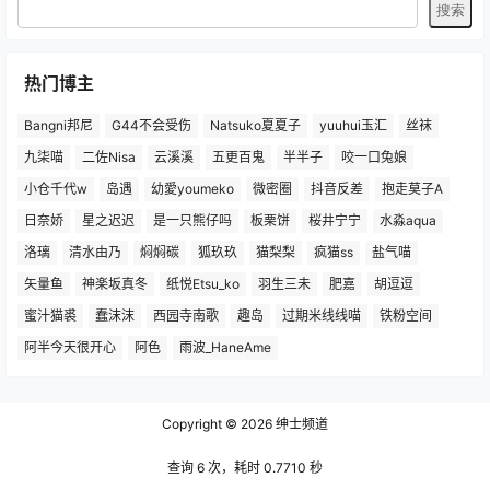
热门博主
Bangni邦尼
G44不会受伤
Natsuko夏夏子
yuuhui玉汇
丝袜
九柒喵
二佐Nisa
云溪溪
五更百鬼
半半子
咬一口兔娘
小仓千代w
岛遇
幼愛youmeko
微密圈
抖音反差
抱走莫子A
日奈娇
星之迟迟
是一只熊仔吗
板栗饼
桜井宁宁
水淼aqua
洛璃
清水由乃
焖焖碳
狐玖玖
猫梨梨
疯猫ss
盐气喵
矢量鱼
神楽坂真冬
纸悦Etsu_ko
羽生三未
肥嘉
胡逗逗
蜜汁猫裘
蠢沫沫
西园寺南歌
趣岛
过期米线线喵
铁粉空间
阿半今天很开心
阿色
雨波_HaneAme
Copyright © 2026
绅士频道
查询 6 次，耗时 0.7710 秒