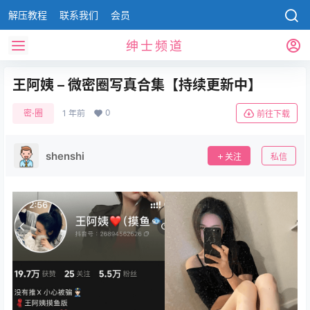
解压教程
联系我们
会员
绅士频道
王阿姨 – 微密圈写真合集【持续更新中】
0
密⋅圈
1 年前
前往下载
shenshi
关注
私信