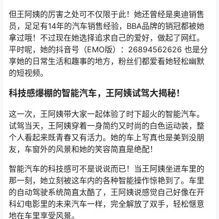
但王阿姨的厉害之处可不仅限于此！她还曾经是奥迪销售
员，足足有14年的汽车销售经验，BBA品牌的销冠都被她
拿过哦！不过现在她选择追求自己的爱好，做起了网红。
平时呢，她的抖音号（EMO版）：26894562626 也是分
享她的日常生活和趣事的地方，粉丝们都爱看她轻松幽默
的短视频。
科技感爆棚的智能汽车，王阿姨试驾大揭秘！
这一次，王阿姨带大家一起体验了时下超火的智能汽车。
试驾当天，王阿姨穿着一身简约又时尚的白色运动装，整
个人看起来既青春又有活力。她的车上写真也是美到没朋
友，车窗外的风景和她的笑容简直是绝配！
智能汽车的科技感可不是说说而已！当王阿姨坐进车里的
那一刻，她立刻被这车内的各种智能操作惊艳到了。车里
的自动驾驶系统简直太酷了，王阿姨说感觉自己好像在开
科幻电影里的未来汽车一样，完全解放了双手，轻松惬意
地在车里享受风景。