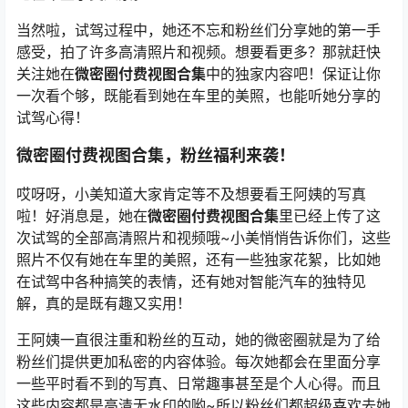
当然啦，试驾过程中，她还不忘和粉丝们分享她的第一手
感受，拍了许多高清照片和视频。想要看更多？那就赶快
关注她在
微密圈付费视图合集
中的独家内容吧！保证让你
一次看个够，既能看到她在车里的美照，也能听她分享的
试驾心得！
微密圈付费视图合集，粉丝福利来袭！
哎呀呀，小美知道大家肯定等不及想要看王阿姨的写真
啦！好消息是，她在
微密圈付费视图合集
里已经上传了这
次试驾的全部高清照片和视频哦~小美悄悄告诉你们，这些
照片不仅有她在车里的美照，还有一些独家花絮，比如她
在试驾中各种搞笑的表情，还有她对智能汽车的独特见
解，真的是既有趣又实用！
王阿姨一直很注重和粉丝的互动，她的微密圈就是为了给
粉丝们提供更加私密的内容体验。每次她都会在里面分享
一些平时看不到的写真、日常趣事甚至是个人心得。而且
这些内容都是高清无水印的哟~所以粉丝们都超级喜欢去她