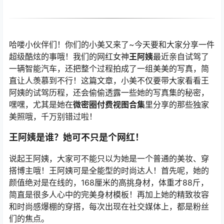
哈喽小伙伴们！你们的小美又来了~今天要和大家分享一件
超级酷炫的事哦！我们的网红女神
王阿姨
最近亲自试驾了
一辆智能汽车，还把整个过程拍成了一组美美的写真，简
直让人羡慕到不行！这篇文章，小美不仅要带大家看看王
阿姨的试驾历程，还会偷偷透露一些她的写真集的秘密，
嘿嘿，尤其是她在
微密圈付费视图合集
里分享的那些独家
美照哦，千万别错过啦！
王阿姨是谁？她可不只是个网红！
说起王阿姨，大家可不能只以为她是一个普通的美妆、穿
搭博主哦！王阿姨可是全能型的时尚达人！首先呢，她的
颜值绝对是在线的，168厘米的高挑身材，体重才88斤，
简直是很多人心中的完美身材模板！再加上她的精致妆容
和时尚感爆棚的穿搭，每次出现在社交媒体上，都是粉丝
们的焦点。