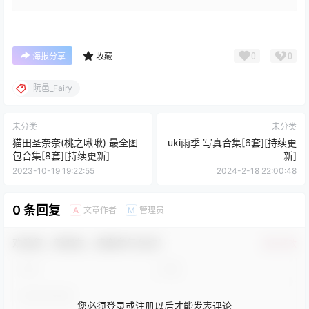
0
0
海报分享
收藏
阮邑_Fairy
未分类
未分类
猫田圣奈奈(桃之啾啾) 最全图
uki雨季 写真合集[6套][持续更
包合集[8套][持续更新]
新]
2023-10-19 19:22:55
2024-2-18 22:00:48
0 条回复
文章作者
管理员
A
M
欢迎您，新朋友，感谢参与互动！
确认修改
您必须登录或注册以后才能发表评论