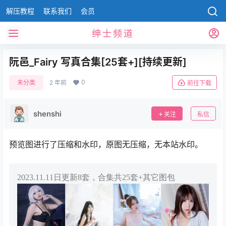
解压教程
联系我们
会员
绅士频道
阮邑_Fairy 写真合集[25套+][持续更新]
0
未分类
2 年前
前往下载
shenshi
关注
私信
预览图进行了压缩和水印，原图无压缩，无本站水印。
2023.11.11日更新8套，合集共25套+其它图包