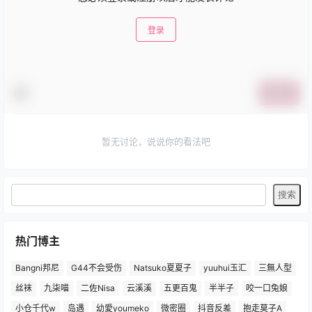
登录
提交
暂无讨论，说说你的看法吧
热门博主
Bangni邦尼
G44不会受伤
Natsuko夏夏子
yuuhui玉汇
三無人型
丝袜
九柒喵
二佐Nisa
云溪溪
五更百鬼
半半子
咬一口兔娘
小仓千代w
岛遇
幼愛youmeko
微密圈
抖音反差
抱走莫子A