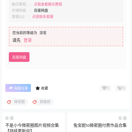
解压教程：：
点我查看解压教程
存储网盘：：
百度网盘
客服QQ：：
点我联系客服
您当前的等级为
游客
请先
登录
百度网盘
0
0
海报分享
收藏
微密圈
聂傲娇
密⋅圈
密⋅圈
不是小今微密圈图片视频合集
兔宝妮to微密圈付费作品合集
【持续更新中】