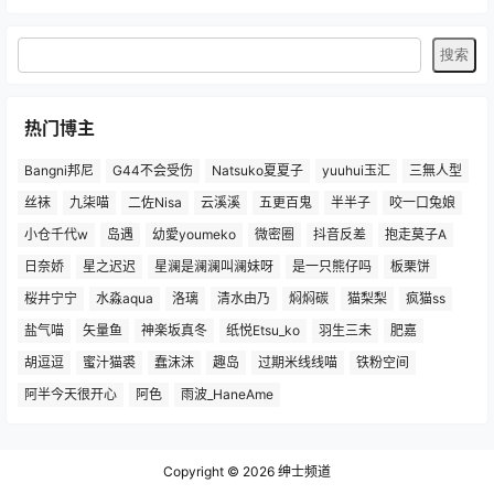
热门博主
Bangni邦尼
G44不会受伤
Natsuko夏夏子
yuuhui玉汇
三無人型
丝袜
九柒喵
二佐Nisa
云溪溪
五更百鬼
半半子
咬一口兔娘
小仓千代w
岛遇
幼愛youmeko
微密圈
抖音反差
抱走莫子A
日奈娇
星之迟迟
星澜是澜澜叫澜妹呀
是一只熊仔吗
板栗饼
桜井宁宁
水淼aqua
洛璃
清水由乃
焖焖碳
猫梨梨
疯猫ss
盐气喵
矢量鱼
神楽坂真冬
纸悦Etsu_ko
羽生三未
肥嘉
胡逗逗
蜜汁猫裘
蠢沫沫
趣岛
过期米线线喵
铁粉空间
阿半今天很开心
阿色
雨波_HaneAme
Copyright © 2026
绅士频道