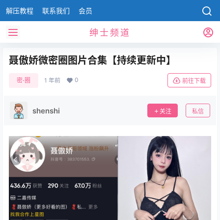
解压教程
联系我们
会员
绅士频道
聂傲娇微密圈图片合集【持续更新中】
0
密⋅圈
1 年前
前往下载
shenshi
关注
私信