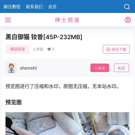
解压教程
联系我们
会员
绅士频道
黑白御猫 钕普[45P-232MB]
0
稀缺资源
2 年前
前往下载
shenshi
关注
私信
预览图进行了压缩和水印，原图无压缩，无本站水印。
预览图