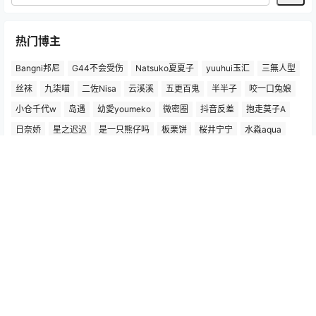
热门博主
Bangni邦尼
G44不会受伤
Natsuko夏夏子
yuuhui玉汇
三無人型
丝袜
九柒喵
二佐Nisa
云溪溪
五更百鬼
半半子
咬一口兔娘
小仓千代w
岛遇
幼愛youmeko
微密圈
抖音反差
抱走莫子A
日奈娇
星之迟迟
是一只熊仔吗
板栗饼
桜井宁宁
水淼aqua
洛璃
清水由乃
焖焖碳
狐玖玖
猫梨梨
疯猫ss
盐气喵
矢量鱼
神楽坂真冬
纸悦Etsu_ko
羽生三未
肥嘉
胡逗逗
蜜汁猫裘
蠢沫沫
趣岛
过期米线线喵
铁粉空间
阿半今天很开心
阿色
雨波_HaneAme
Copyright © 2026
绅士频道
查询 10 次，耗时 0.8953 秒