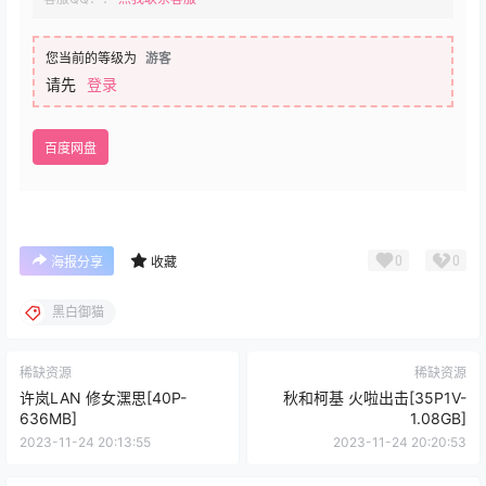
您当前的等级为
游客
请先
登录
百度网盘
0
0
海报分享
收藏
黑白御猫
稀缺资源
稀缺资源
许岚LAN 修女潶思[40P-
秋和柯基 火啦出击[35P1V-
636MB]
1.08GB]
2023-11-24 20:13:55
2023-11-24 20:20:53