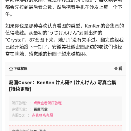
是，封面把我骗进去，结果一口气翻完才发现过去了一个
小时。这种沉浸感，大概就是KenKen厉害的地方吧。
最近的更新里，“KURO Animals”和“我爱你”她又在挑战新
风格，一个走极简暗色系，一个则玩起了大胆的色彩对
比。说实话，她从来不会让你觉得“怎么又是这套路”。连
fantia系列都从2020年一路更到了2024年底，每个月都不
落下。像“2024.12”那套只有191张，但张张精挑细选，没
有那种凑数的水图。我现在养成的习惯就是，每次她更新
都会先拉到最后看总数，然后抱着手机在沙发上瘫一个下
午。
如果你也是那种喜欢认真看图的类型，KenKen的合集真的
值得收藏。从最初的“うさけんけん”到刚出炉的
“Crystal”，87套图下来，她几乎没有失手过。翻完这组我
已经开始蹲下一期了，安徽美杜微密圈那边的老铁们也经
常在聊她，感觉她的粉圈子越来越热闹。
查看
下载权限