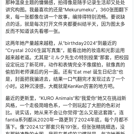
还不以为然，点进去一看——“うさけんけん”那套，兔子造
型配上她特有的那种灵动感，翻了一遍又一遍，仿佛被施
了魔法。这不是普通的cos，是把角色灵魂抽出来又塞进自
己身体里的那种还原。后来我就一发不可收拾，开始追她
的fantia系列，每个月都像等更新番一样等着她出图。
她的风格跨度真的很大。比如“玉藻降临”那套，把狐狸角色
的魅惑和威严拿捏得死死的，又比如“汤けむりけんけん”，
那种温泉主题的慵懒感，拍得像是随手记录生活却又处处
讲究构图。我最喜欢的还是“Mekurumeku”，360张图翻下
来，每一张都像在讲一个故事，编排得特别流畅。要说缺
点的话，就是每次打开文件夹都要纠结半天，因为图太多
反而不知道该先看哪一张。
这两年她产量越来越稳，从“birthday2024”到最近的
“Crystal 2026生誕写真集”，能看出她的妆造和光影运用
越来越老道。尤其是“ミルク先生の特別授業”那套，把校园
设定玩出了新花样，动作和表情完全不像摆拍，就像真的
偷拍到老师课后的另一面。还有“Eat me! 诞生日纪念”也