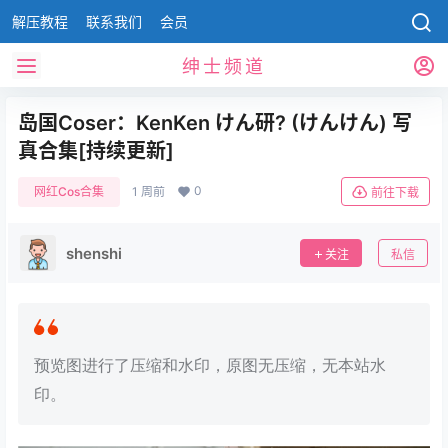
解压教程
联系我们
会员
绅士频道
岛国Coser：KenKen けん研? (けんけん) 写
真合集[持续更新]
0
网红Cos合集
1 周前
前往下载
shenshi
关注
私信
预览图进行了压缩和水印，原图无压缩，无本站水
印。