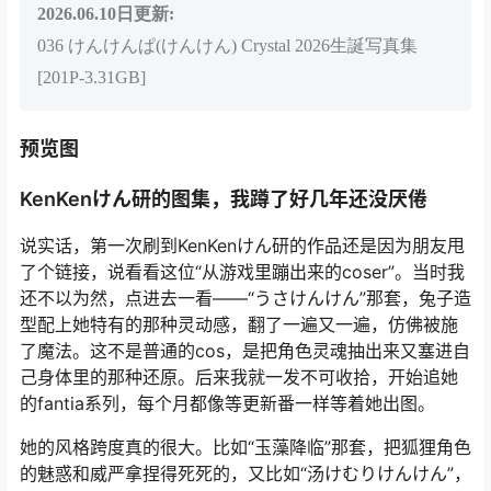
034 けんけんぱ(けんけん) 我爱你[218P-1.47G]
2026.04.25日更新:
035 けんけんぱ(けんけん) 3月订阅[159P-305M]
2026.06.08日更新：
けん研 (けんけん) fantia 2024.12[191P-347M]
2026.06.10日更新:
036 けんけんぱ(けんけん) Crystal 2026生誕写真集
[201P-3.31GB]
预览图
KenKenけん研的图集，我蹲了好几年还没厌倦
说实话，第一次刷到KenKenけん研的作品还是因为朋友甩
了个链接，说看看这位“从游戏里蹦出来的coser”。当时我