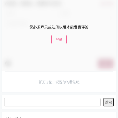
网红Cos合集
网红Cos合集
纸悦Etsu_ko 写真合集[45套]
幼愛youmeko 写真合集[35套]
[持续更新]
[持续更新]
2026-7-28 8:41:54
2026-7-30 9:36:51
0 条回复
文章作者
管理员
A
M
欢迎您，新朋友，感谢参与互动！
确认修改
您必须登录或注册以后才能发表评论
登录
提交