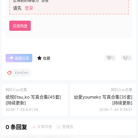
岛国Coser：KenKen けん研? (けんけん) 写真合集
[持续更新]
解压教程：：
点我查看解压教程
存储网盘：：
百度网盘
客服QQ：：
点我联系客服
您当前的等级为
游客
请先
登录
百度网盘
0
0
海报分享
收藏
KenKen