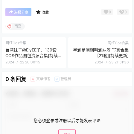
0
0
海报分享
收藏
南宫
网红Cos合集
网红Cos合集
台湾妹子@ElyEE子：139套
星澜是澜澜叫澜妹呀 写真合集
COS作品图包资源合集[持续更
[21套][持续更新]
新]
2024-7-22 20:00:15
2024-7-23 21:51:36
0 条回复
文章作者
管理员
A
M
欢迎您，新朋友，感谢参与互动！
确认修改
您必须登录或注册以后才能发表评论