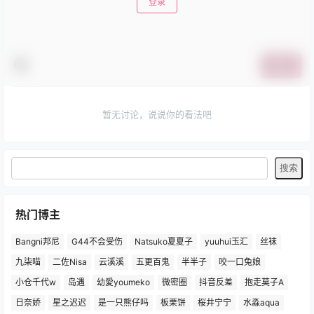
登录
提交
暂无讨论，说说你的看法吧
热门博主
Bangni邦尼
G44不会受伤
Natsuko夏夏子
yuuhui玉汇
丝袜
九柒喵
二佐Nisa
云溪溪
五更百鬼
半半子
咬一口兔娘
小仓千代w
岛遇
幼愛youmeko
微密圈
抖音反差
抱走莫子A
日奈娇
星之迟迟
是一只熊仔吗
板栗饼
桜井宁宁
水淼aqua