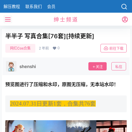
解压教程
联系我们
会员
绅士频道
半半子 写真合集[76套][持续更新]
0
网红Cos合集
2 年前
前往下载
shenshi
关注
私信
预览图进行了压缩和水印，原图无压缩，无本站水印！
2024.07.31日更新1套，合集共76套