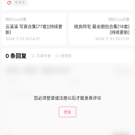
半半子
网红Cos合集
网红Cos合集
云溪溪 写真合集[77套][持续更
桃良阿宅 最全图包合集[18套]
新]
[持续更新]
2024-7-31 23:14:27
2024-7-31 23:17:31
0 条回复
文章作者
管理员
A
M
欢迎您，新朋友，感谢参与互动！
确认修改
您必须登录或注册以后才能发表评论
登录