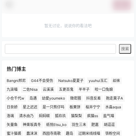
提交
暂无讨论，说说你的看法吧
热门博主
Bangni邦尼
G44不会受伤
Natsuko夏夏子
yuuhui玉汇
丝袜
九柒喵
二佐Nisa
云溪溪
五更百鬼
半半子
咬一口兔娘
小仓千代w
岛遇
幼愛youmeko
微密圈
抖音反差
抱走莫子A
日奈娇
星之迟迟
是一只熊仔吗
板栗饼
桜井宁宁
水淼aqua
洛璃
清水由乃
焖焖碳
狐玖玖
猫梨梨
疯猫ss
盐气喵
矢量鱼
神楽坂真冬
纸悦Etsu_ko
羽生三未
肥嘉
胡逗逗
蜜汁猫裘
蠢沫沫
西园寺南歌
趣岛
过期米线线喵
铁粉空间