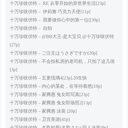
十万珍吱伏特 – RE 从零开始的异世界生活[23p]
十万珍吱伏特 – 伊莉雅 巧克力天使[11p]
十万珍吱伏特 – 我要做你心中的第一位[[30p]
十万珍吱伏特 – 自拍
十万珍吱伏特 – @BB大王-是大宝贝 @十万珍吱伏特
[27p]
十万珍吱伏特 – ご注文はうさぎですか[20p]
十万珍吱伏特 – 不会拍私房的老司机，只拍了这几张
[3p]
十万珍吱伏特 – 五更琉璃4[23p].20生快
十万珍吱伏特 – 内心的某处，在等待着悠[19p]
十万珍吱伏特 – 家腾惠 兔女郎写真[23p]
十万珍吱伏特 – 家腾惠 兔女郎场照2[13p]
十万珍吱伏特 – 家腾惠 泳装 [20p]
十万珍吱伏特 – 卫宫美游[41p]
十万珍吱伏特 – 名取纱那(名取さな) 同人泳装[9p]