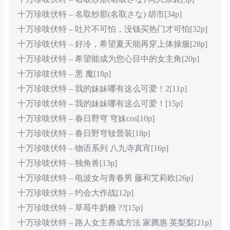
十万珍吱伏特 – 名取纱那(名取さな) 胡市[34p]
十万珍吱伏特 – 吐片不可怕，没钱买热门才可怕[32p]
十万珍吱伏特 – 好冷，希望夏天能再穿上体操服[28p]
十万珍吱伏特 – 希望能成为您心目中的女主角[20p]
十万珍吱伏特 – 悪 魔[18p]
十万珍吱伏特 – 我的妹妹哪有这么可爱！2[11p]
十万珍吱伏特 – 我的妹妹哪有这么可爱！[15p]
十万珍吱伏特 – 春日野穹 穹妹cos[10p]
十万珍吱伏特 – 春日野穹钕普装[18p]
十万珍吱伏特 – 物语系列 八九寺真宵[16p]
十万珍吱伏特 – 独角兽[13p]
十万珍吱伏特 – 电波女与青春男 藤和艾莉欧[26p]
十万珍吱伏特 – 约会大作战[12p]
十万珍吱伏特 – 草苺牛奶糖 ??[15p]
十万珍吱伏特 – 路人女主养成方法 家腾惠 英梨梨[21p]