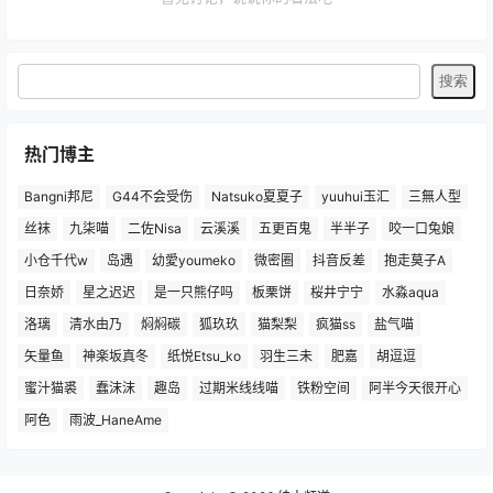
热门博主
Bangni邦尼
G44不会受伤
Natsuko夏夏子
yuuhui玉汇
三無人型
丝袜
九柒喵
二佐Nisa
云溪溪
五更百鬼
半半子
咬一口兔娘
小仓千代w
岛遇
幼愛youmeko
微密圈
抖音反差
抱走莫子A
日奈娇
星之迟迟
是一只熊仔吗
板栗饼
桜井宁宁
水淼aqua
洛璃
清水由乃
焖焖碳
狐玖玖
猫梨梨
疯猫ss
盐气喵
矢量鱼
神楽坂真冬
纸悦Etsu_ko
羽生三未
肥嘉
胡逗逗
蜜汁猫裘
蠢沫沫
趣岛
过期米线线喵
铁粉空间
阿半今天很开心
阿色
雨波_HaneAme