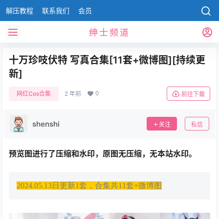
解压教程
联系我们
会员
绅士频道
十万珍吱伏特 写真合集[11套+微博图][持续更
新]
0
网红Cos合集
2 年前
前往下载
shenshi
关注
私信
预览图进行了压缩和水印，原图无压缩，无本站水印。
2024.05.13日更新1套，合集共11套+微博图