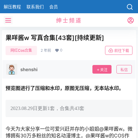
解压教程
联系我们
会员
绅士频道
果咩酱w 写真合集[43套][持续更新]
0
网红Cos合集
2 年前
前往下载
shenshi
关注
私信
预览图进行了压缩和水印，原图无压缩，无本站水印。
2023.08.29日更新1套，合集共43套
今天为大家分享一位可爱兴赶并存的小姐姐@果咩酱w。微
博拥有30万多粉丝的知名动漫博主，@果咩酱w的COS作