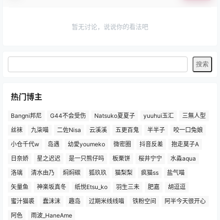
暂无讨论，说说你的看法吧
热门博主
Bangni邦尼
G44不会受伤
Natsuko夏夏子
yuuhui玉汇
三無人型
丝袜
九柒喵
二佐Nisa
云溪溪
五更百鬼
半半子
咬一口兔娘
小仓千代w
岛遇
幼愛youmeko
微密圈
抖音反差
抱走莫子A
日奈娇
星之迟迟
是一只熊仔吗
板栗饼
桜井宁宁
水淼aqua
洛璃
清水由乃
焖焖碳
狐玖玖
猫梨梨
疯猫ss
盐气喵
矢量鱼
神楽坂真冬
纸悦Etsu_ko
羽生三未
肥嘉
胡逗逗
蜜汁猫裘
蠢沫沫
趣岛
过期米线线喵
铁粉空间
阿半今天很开心
阿色
雨波_HaneAme