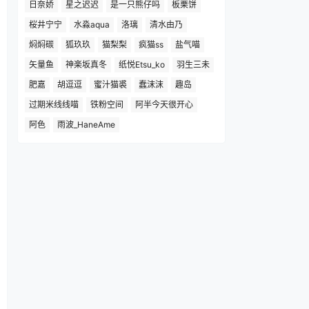
日奈娇
星之迟迟
是一只熊仔吗
板栗饼
桜井宁宁
水淼aqua
洛璃
清水由乃
焖焖碳
狐玖玖
猫梨梨
疯猫ss
盐气喵
矢量鱼
神楽坂真冬
纸悦Etsu_ko
羽生三未
肥嘉
胡逗逗
蜜汁猫裘
蠢沫沫
趣岛
过期米线线喵
铁粉空间
阿半今天很开心
阿色
雨波_HaneAme