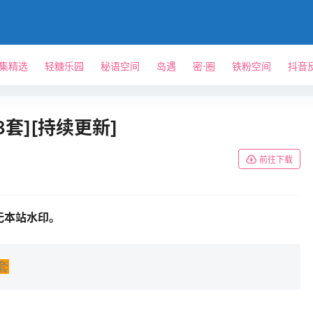
单集精选
轻糖乐园
秘语空间
岛遇
密⋅圈
铁粉空间
抖音
套][持续更新]
前往下载
无本站水印。
套