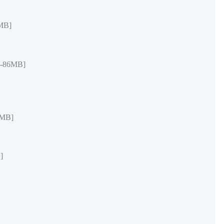
MB]
86MB]
MB]
]