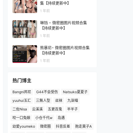
集【持续更新中】
1 年前
琳铛 – 微密圈图片视频合集
【持续更新中】
1 年前
熊暴尼– 微密圈图片视频合集
【持续更新中】
1 年前
热门博主
Bangni邦尼
G44不会受伤
Natsuko夏夏子
yuuhui玉汇
三無人型
丝袜
九柒喵
二佐Nisa
云溪溪
五更百鬼
半半子
咬一口兔娘
小仓千代w
岛遇
幼愛youmeko
微密圈
抖音反差
抱走莫子A