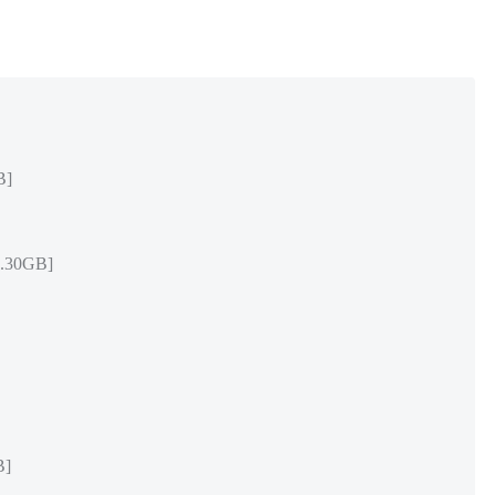
B]
30GB]
B]