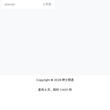
O.002 [DJAWA] Knotting Class So
shenshi
2 年前
nSon NO.003 [DJAWA] My Little B
unny SonSon NO.004 [DJAWA]…
Copyright © 2026
绅士频道
查询 6 次，耗时 1.1431 秒