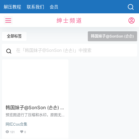
解压教程
联系我们
会员
绅士频道
全部标签
韩国妹子@SonSon (손손)
韩国妹子@SonSon (손손) 写
真合集[36套][持续更新]
预览图进行了压缩和水印，原图无
压缩，无本站水印。 2022.12.19日
网红Cos合集
更新1套，合集共36套资源 预览图
资源目录 SonSon NO.001 [DJAW
131
0
A] Girls’ Frontline PA-15 SonSon N