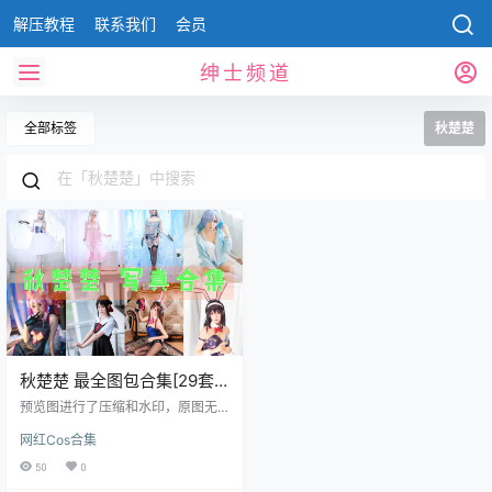
解压教程
联系我们
会员
绅士频道
全部标签
秋楚楚
秋楚楚 最全图包合集[29套]
[持续更新]
预览图进行了压缩和水印，原图无
压缩，无本站水印。 2022.04.17日
网红Cos合集
更新1套，合集共29套 资源目录 NO.
001 秋楚楚 贝尔法斯特钕普 [9P-32
50
0
MB] NO.002 秋楚楚 贝法 不知火 [3