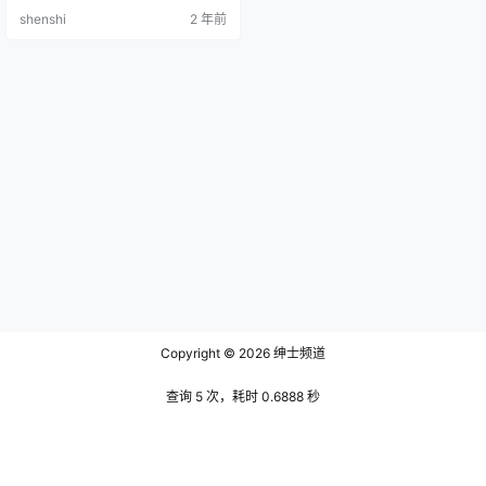
4P-592MB] NO.003 秋楚楚 份瑟透
shenshi
2 年前
明钕普 [21P-335MB] NO.004 秋楚
楚 复古 调色 [27P-447MB] NO.00
5 秋楚楚 嘎潼 私房 [40P-528MB]
…
Copyright © 2026
绅士频道
查询 5 次，耗时 0.6888 秒