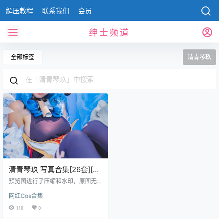
解压教程
联系我们
会员
绅士频道
全部标签
清青琴玖
清青琴玖 写真合集[26套][持
续更新]
预览图进行了压缩和水印，原图无
压缩，无本站水印。 2023.12.07日
网红Cos合集
更新1套，合集共26套 预览图 资源
目录 清青琴玖 NO.001 原神 妮露 [2
118
0
9P-455MB] 清青琴玖 NO.002 小厨