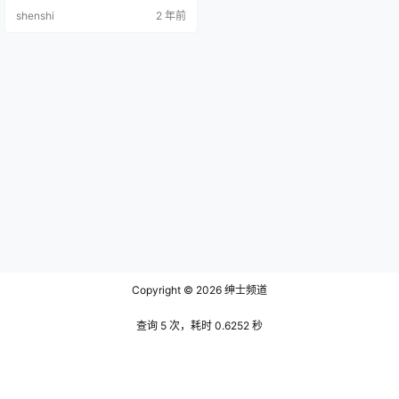
娘 [27P-418MB] 清青琴玖 NO.003
shenshi
2 年前
luna COSPLAY [35P-573MB] 清青
琴玖 NO.004 甘雨COSPLAY [25P-
582MB] 2023.02.09日更新：…
Copyright © 2026
绅士频道
查询 5 次，耗时 0.6252 秒