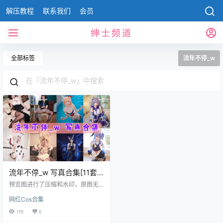
解压教程
联系我们
会员
绅士频道
全部标签
流年不停_w
流年不停_w 写真合集[11套]
[持续更新]
预览图进行了压缩和水印，原图无
压缩，无本站水印。 2024.07.26日
网红Cos合集
更新1套，合集共11套 预览图 资源
目录 流年不停_w NO.001 甘雨 [38P
195
0
-124MB] 流年不停_w NO.002 吾妻