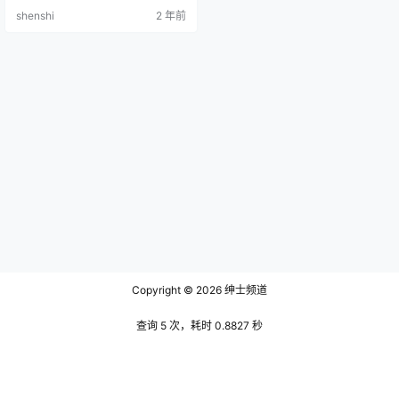
旗袍 [28P-52MB] 流年不停_w NO.
shenshi
2 年前
003 能代2 [36P-743MB] 流年不停
_w NO.004 佩可莉姆泳装 [18P-156
MB] 流年不停_w NO.005 能代 [22
P…
Copyright © 2026
绅士频道
查询 5 次，耗时 0.8827 秒