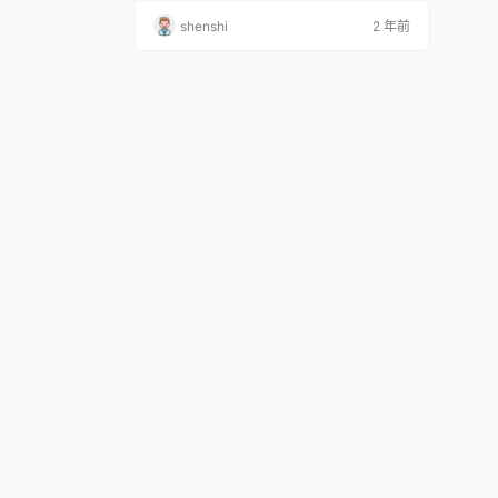
n NO.002 妮姬勝利女神 拉毗 Nikke Rapi
shenshi
2 年前
[48P-586MB] 柘烟_Zuken NO.003 大凤礼
服 [20P360MB] 柘烟_Zuken NO.004 大凤
旗袍 [24P…