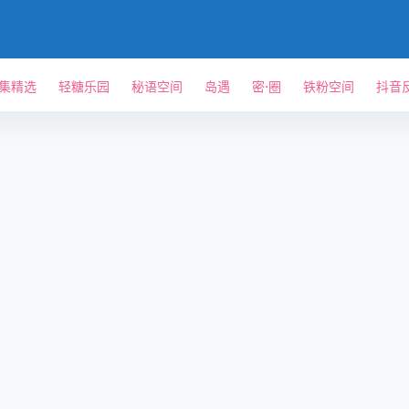
单集精选
轻糖乐园
秘语空间
岛遇
密⋅圈
铁粉空间
抖音