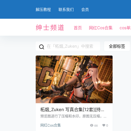
解压教程
联系我们
会员
绅士频道
首页
网红Cos合集
cos
全部标签
柘烟_Zuken 写真合集[12套][持续
更新]
预览图进行了压缩和水印，原图无压缩，无
本站水印。 2024.01.25日更新1套，合集共
网红Cos合集
66
0
12套 预览图 资源目录 柘烟_Zuken NO.001
虎年春节特典 [59P3V-396MB] 柘烟_Zuke