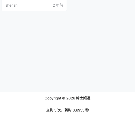
[38P-134MB] 古川kagura 定制 VO
shenshi
2 年前
L.004 [40P-153MB] 古川kagura
定制 VOL.005 [40P-147MB] 古川k
agura 定制…
Copyright © 2026
绅士频道
查询 5 次，耗时 0.6955 秒