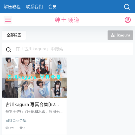
解压教程
联系我们
会员
绅士频道
全部标签
古川kagura
古川kagura 写真合集[62套]
[持续更新]
预览图进行了压缩和水印，原图无
压缩，无本站水印！ 资源目录 古川
网红Cos合集
kagura 定制 VOL.001 [24P-95MB]
古川kagura 定制 VOL.002 [32P-1
173
0
07MB] 古川kagura 定制 VOL.003