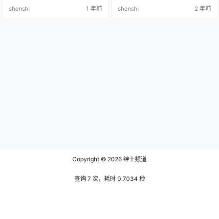
×抖娘 黑白旗袍双子 [41P-231MB]
shenshi
1 年前
shenshi
2 年前
NO.003 不呆猫×抖娘 牛奶 [35P-28
3MB] NO.004 不呆猫×抖娘 钕普[7
8P-224MB] NO.005 不呆猫 白色兔
女郎 [28…
Copyright © 2026
绅士频道
查询 7 次，耗时 0.7034 秒