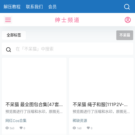
解压教程
联系我们
会员
绅士频道
全部标签
不呆猫
不呆猫 最全图包合集[47套]
不呆猫 绳子和服[111P2V-
[持续更新]
75MB]
预览图进行了压缩和水印，原图无
预览图进行了压缩和水印，原图无
压缩，无本站水印。 2024.08.13日
压缩，无本站水印。 预览图
网红Cos合集
稀缺资源
更新1套，合集共47套 预览图 资源
目录 NO.001 不呆猫×抖娘 獒犬海边
560
0
160
0
泳装 [42P-336MB] NO.002 不呆猫