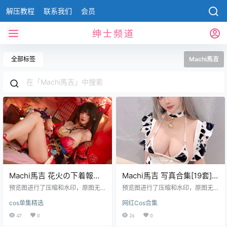
解压教程
联系我们
会员
绅士频道
全部标签
Machi馬吉
Machi馬吉 花火の下着報告
Machi馬吉 写真合集[19套]
です[68P-571M]
[持续更新]
预览图进行了压缩和水印，原图无
预览图进行了压缩和水印，原图无
压缩，无本站水印。 深夜翻图，这
压缩，无本站水印。 2026.06.10日
cos单集精选
网红Cos合集
套花火把我拉回夏天 又到了每周固
更新1套,合集共19套。 资源目录 Ma
定的更新盘点时间。前两天整理后
chi馬吉 001 Fern菲伦 [59P-248M
47
0
26
0
台，发现咱们站里这批新来的图
B]Machi馬吉 002 Kana Arima [24