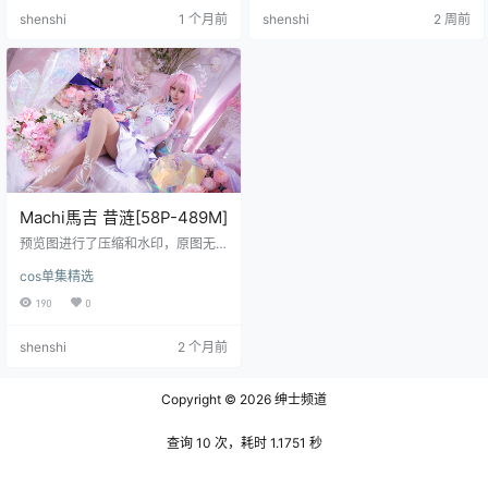
集，质量真是肉眼可见地往上涨，
P-35MB]Machi馬吉 003 散图集 [1
shenshi
1 个月前
shenshi
2 周前
尤其是Machi馬吉的这套花火，光名
61P-185MB] 2025.03.24日更新：
字就透着夏日祭的烟火气，68张图
Machi馬吉 004 Firefly[51P-881M
加起来近600兆，每张都看得出是精
B] 2025.03.2…
挑细压的，不糊弄人。今天就不按
老规矩一个个拉目录了，我挑了三
四个特别有意思的跟大家唠唠。 先
说Machi馬吉这套。封…
Machi馬吉 昔涟[58P-489M]
预览图进行了压缩和水印，原图无
压缩，无本站水印。 嗷嗷嗷！Mach
cos单集精选
i馬吉的昔涟套图来啦，每张都甜到
心里去！ 姐妹们！今天一打开后
190
0
台，差点没被新资源给美晕过去！
最新cos图集里头，Machi馬吉的这
shenshi
2 个月前
套“昔涟”简直绝绝子啊！58张高清c
os套图，整整489M的容量，每一张
都像是从画里走出来的仙女，爱了
Copyright © 2026
绅士频道
爱了～ 我第一眼看到那套白无垢造
型的时候就沦陷了，根本移不开眼
好吗？服装的细节处理得太精致
查询 10 次，耗时 1.1751 秒
了，刺绣和皱…