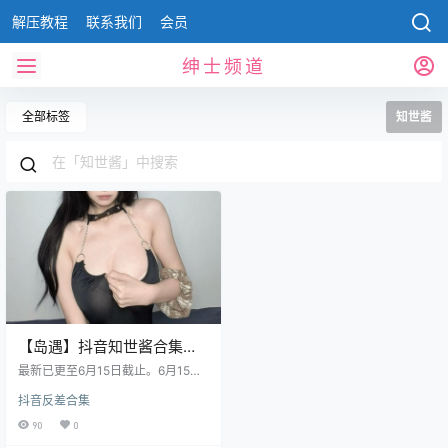
解压教程
联系我们
会员
绅士频道
全部标签
知世酱
【岛遇】抖音知世酱合集
【231P 45V 350M】
最新已更至6月15日截止。6月15日
新增13P 1V 预览图进行了压缩和水
抖音反差合集
印，原图无压缩，无本站水印。
【岛遇】抖音知世酱合集：清新与
90
0
性感交织的视觉盛宴 最近搜罗了一