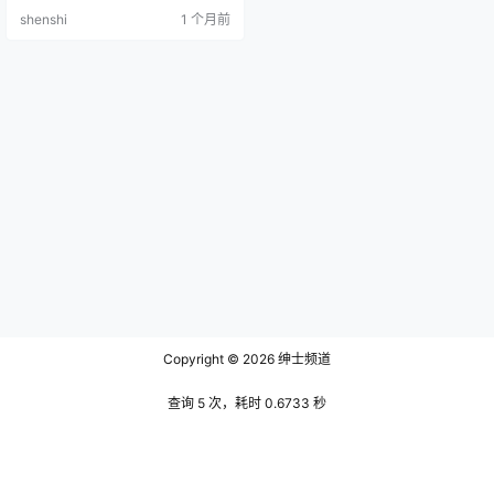
套让人眼前一亮的图集资源，来自
shenshi
1 个月前
抖音上的高人气博主知世酱。这组
合集足足有231张照片和45段视
频，总容量达到了350M，内容相当
扎实。点开第一张图片，就能感受
到那种介于清纯与成熟之间的微妙
氛围，仿佛是夏日海边不经意间捕
捉到的温柔瞬间。构…
Copyright © 2026
绅士频道
查询 5 次，耗时 0.6733 秒